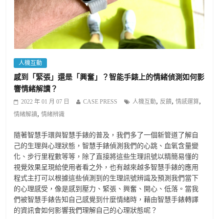
人機互動
感到「緊張」還是「興奮」？智能手錶上的情緒偵測如何影
響情緒解讀？
,
,
,
2022 年 01 月 07 日
CASE PRESS
人機互動
反饋
情感運算
,
情緒解讀
情緒辨識
隨著智慧手環與智慧手錶的普及，我們多了一個新管道了解自
己的生理與心理狀態，智慧手錶偵測我們的心跳、血氧含量變
化、步行里程數等等，除了直接將這些生理訊號以精簡易懂的
視覺效果呈現給使用者看之外，也有越來越多智慧手錶的應用
程式主打可以根據這些偵測到的生理訊號辨識及預測我們當下
的心理感受，像是感到壓力、緊張、興奮、開心、低落。當我
們被智慧手錶告知自己感覺到什麼情緒時，藉由智慧手錶轉譯
的資訊會如何影響我們理解自己的心理狀態呢？