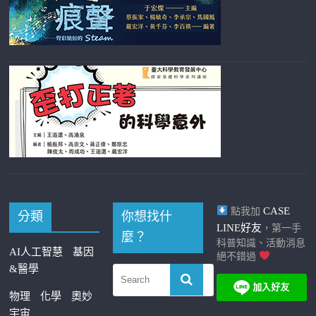
CASE
點我加
分類
你想找什
LINE好友
，第一手
麼？
科普知識、活動消息
AI人工智慧
基因
絕不錯過
&醫學
物理
化學
奧妙
宇宙