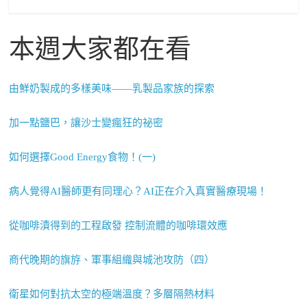
本週大家都在看
由鮮奶製成的多樣美味——乳製品家族的探索
加一點鹽巴，讓沙士變瘋狂的祕密
如何選擇Good Energy食物！(一)
病人覺得AI醫師更有同理心？AI正在介入真實醫療現場！
從咖啡漬得到的工程啟發 控制流體的咖啡環效應
商代晚期的旗斿、軍事組織與城池攻防（四）
衛星如何對抗太空的極端溫度？多層隔熱材料