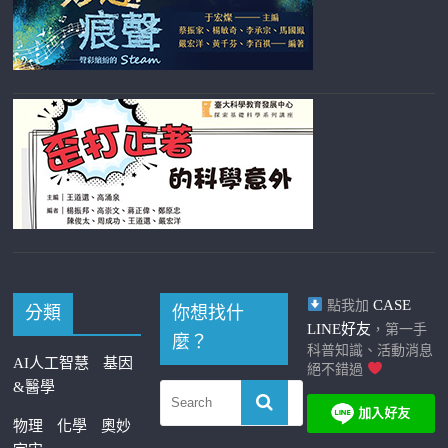
CASE
點我加
分類
你想找什
LINE好友
，第一手
麼？
科普知識、活動消息
AI人工智慧
基因
絕不錯過
&醫學
物理
化學
奧妙