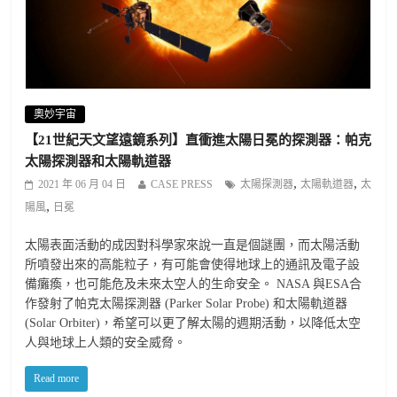
奧妙宇宙
【21世紀天文望遠鏡系列】直衝進太陽日冕的探測器：帕克
太陽探測器和太陽軌道器
,
,
2021 年 06 月 04 日
CASE PRESS
太陽探測器
太陽軌道器
太
,
陽風
日冕
太陽表面活動的成因對科學家來說一直是個謎團，而太陽活動
所噴發出來的高能粒子，有可能會使得地球上的通訊及電子設
備癱瘓，也可能危及未來太空人的生命安全。 NASA 與ESA合
作發射了帕克太陽探測器 (Parker Solar Probe) 和太陽軌道器
(Solar Orbiter)，希望可以更了解太陽的週期活動，以降低太空
人與地球上人類的安全威脅。
Read more