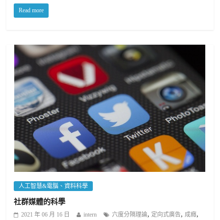
Read more
人工智慧&電腦、資料科學
社群媒體的科學
,
,
,
2021 年 06 月 16 日
intern
六度分隔理論
定向式廣告
成癮