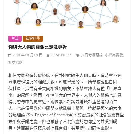
生活
社會科學
你與大人物的關係比想像更近
,
,
2026 年 06 月 09 日
CASE PRESS
六度分隔理論
小世界實驗
社交網絡
相信大家都有類似經驗，在外地跟陌生人聊天時，有時會不經
意地發現彼此的相似之處，可能畢業於同一所學校或出自同一
個社區，抑或有著共同相識的朋友，不禁會讓人有種「世界真
小」的感觸。然而，在這諾大的世界中，人與人的關係也許真
得比想像中的更靠近。兩位素不相識或地域相差甚遠的陌生
人，也許僅需幾位中間朋友就能攀上關係，這就是著名的六度
分隔理論 (Six Degrees of Separation)。縱然最初的社會實驗有些
缺陷與爭議之處，但也激發了人們無盡的想像空間並受到矚
目，進而將這個概念搬上舞台劇，甚至衍生出同名電影。