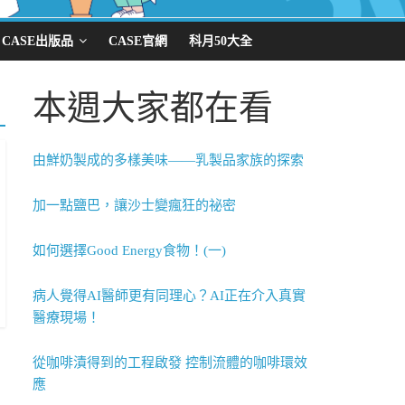
CASE出版品
CASE官網
科月50大全
本週大家都在看
由鮮奶製成的多樣美味——乳製品家族的探索
加一點鹽巴，讓沙士變瘋狂的祕密
如何選擇Good Energy食物！(一)
病人覺得AI醫師更有同理心？AI正在介入真實
醫療現場！
從咖啡漬得到的工程啟發 控制流體的咖啡環效
應