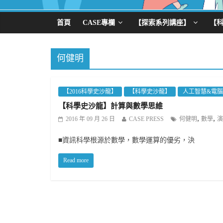
首頁
CASE專欄
【探索系列講座】
【
何健明
【2016科學史沙龍】
【科學史沙龍】
人工智慧&電
【科學史沙龍】計算與數學思維
,
,
2016 年 09 月 26 日
CASE PRESS
何健明
數學
演
■資訊科學根源於數學，數學運算的優劣，決
Read more