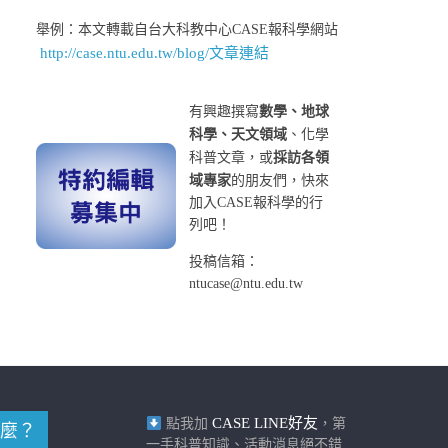
舉例：本文轉載自台大科教中心CASE報科學網站
http://case.ntu.edu.tw/blog/文章連結
有興趣撰寫
數學、地球
科學、天文領域
、化學
科普文章，或
採訪各領
域專家
的朋友們，快來
加入CASE報科學的行
列吧！
投稿信箱：
ntucase@ntu.edu.tw
CASE LINE好友
點我加
，第
麼？
一手科普知識、活動消息絕不錯