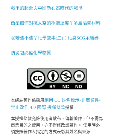
戰爭的起源與中國新石器時代的戰爭
衛星如何對抗太空的極端溫度？多層隔熱材料
咖啡渣不渣？化學故事(二)：化身SCG永續磚
防災包必備化學物質
創用 CC 姓名標示-非商業性-
本網站著作係採用
禁止改作 4.0 國際 授權條款
授權。
本授權條款允許使用者散布、傳輸著作，但不得為
商業目的之使用，亦不得修改該著作。 使用時必
須按照著作人指定的方式表彰其姓名與來源。