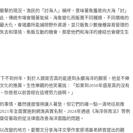
衝擊的現況。漁民的「討海人」稱呼，意味著魚獲是向大海「討」
此，傳統市場會隨著氣候、海象變化而販賣不同種類、不同價格的
最大化，會竭盡所能捕撈野外資源，並只販售少數幾種容易管理的
失去和環境、魚販互動的機會，那麼他們和海洋的連結也會硬生生
經剩下不到卅年，對於人類是否真的能達到永續海洋的願景，他並不樂
文化的推廣。生性樂觀的他笑著說：「如果到2050年還是真的沒有
，你爸爸以前曾經在這裡努力過啊。」
的事情，雖然速度慢得讓人著急，但它們的確一點一滴地往前推
021年全面實施刺網漁具實名制、2024年通過《海洋保育法》等例
督促著政府從法律面改善海洋面臨的問題。
以改變的地方。愛爾文分享海洋文學作家廖鴻基老師曾提出的觀