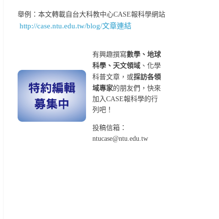
舉例：本文轉載自台大科教中心CASE報科學網站
http://case.ntu.edu.tw/blog/文章連結
有興趣撰寫
數學、地球
科學、天文領域
、化學
科普文章，或
採訪各領
域專家
的朋友們，快來
加入CASE報科學的行
列吧！
投稿信箱：
ntucase@ntu.edu.tw