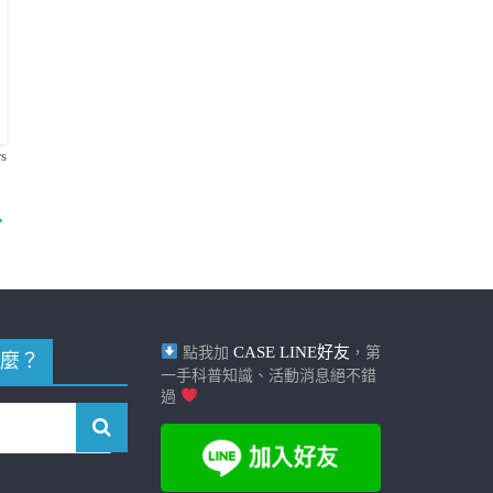
s
→
CASE LINE好友
點我加
，第
麼？
一手科普知識、活動消息絕不錯
過