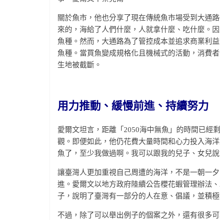
關於魚市，他也分享了現在傳統魚市場受到大通路
來的，海給了人們什麼，人就拿什麼、吃什麼。因
魚種。然而，大通路為了管控成本並追求商業利益
魚種。當買魚變成規格化且機械式的活動，消費者
生地被截斷。
用力推動、緩慢前進、持續努力
愛爾文坦言，距離「2050海中無魚」的時間已
觀。即便如此，他仍花費大量時間和心力投入海洋
魚了，至少我做過啊。我可以跟我的兒子、女兒說
讓臺灣人更加重視自己周遭的海洋，不是一朝一夕
進。愛爾文以地方政府陸續公告櫻花蝦管理辦法、2
子，說明了臺灣有一部分的人在意、倡議，並積極
不過，除了可以舉出例子的個案之外，還有很多可