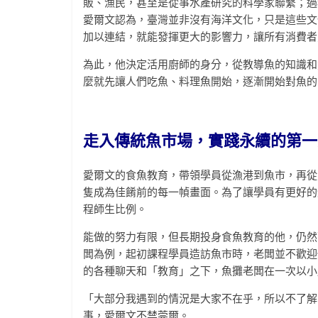
販、漁民，甚至是從事水產研究的科學家聯繫；過
愛爾文認為，臺灣並非沒有海洋文化，只是這些文
加以連結，就能發揮更大的影響力，讓所有消費者
為此，他決定活用廚師的身分，從教導魚的知識和
麼就先讓人們吃魚、料理魚開始，逐漸開始對魚的
走入傳統魚市場，實踐永續的第一
愛爾文的食魚教育，帶領學員從漁港到魚市，再從
隻成為佳餚前的每一幀畫面。為了讓學員有更好的
程師生比例。
能做的努力有限，但長期投身食魚教育的他，仍然
闆為例，起初課程學員造訪魚市時，老闆並不歡迎
的各種聊天和「教育」之下，魚攤老闆在一次以小
「大部分我遇到的情況是大家不在乎，所以不了解
事，愛爾文不禁莞爾。