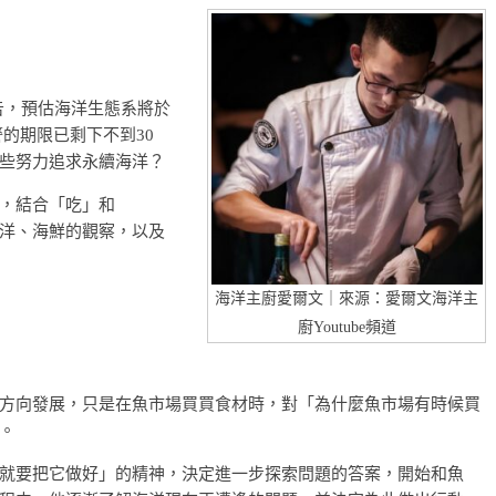
告，預估海洋生態系將於
警的期限已剩下不到30
些努力追求永續海洋？
，結合「吃」和
洋、海鮮的觀察，以及
海洋主廚愛爾文｜來源：愛爾文海洋主
廚Youtube頻道
方向發展，只是在魚市場買買食材時，對「為什麼魚市場有時候買
。
就要把它做好」的精神，決定進一步探索問題的答案，開始和魚