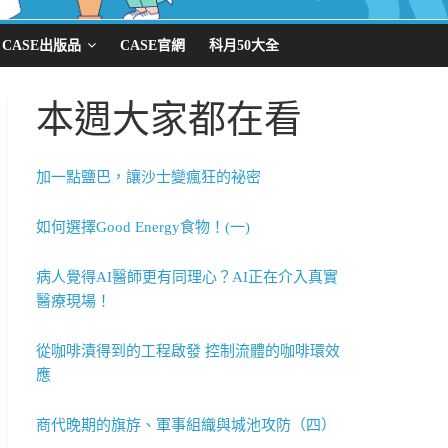
CASE出版品
CASE官網
科月50大全
本週大家都在看
加一點鹽巴，讓沙士變瘋狂的祕密
如何選擇Good Energy食物！(一)
病人覺得AI醫師更有同理心？AI正在介入真實
醫療現場！
從咖啡漬得到的工程啟發 控制流體的咖啡環效
應
商代晚期的旗斿、軍事組織與城池攻防（四）