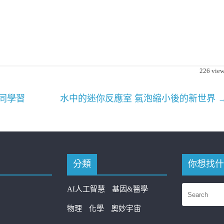
226
view
協同學習
水中的迷你反應室 氣泡縮小後的新世界
分類
你想找什
AI人工智慧
基因&醫學
物理
化學
奧妙宇宙