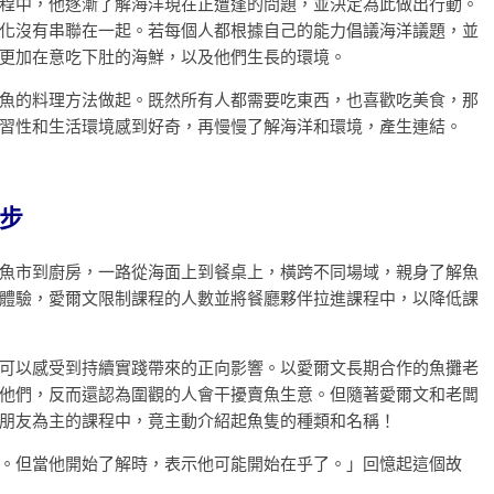
程中，他逐漸了解海洋現在正遭逢的問題，並決定為此做出行動。
化沒有串聯在一起。若每個人都根據自己的能力倡議海洋議題，並
更加在意吃下肚的海鮮，以及他們生長的環境。
魚的料理方法做起。既然所有人都需要吃東西，也喜歡吃美食，那
習性和生活環境感到好奇，再慢慢了解海洋和環境，產生連結。
步
魚市到廚房，一路從海面上到餐桌上，橫跨不同場域，親身了解魚
體驗，愛爾文限制課程的人數並將餐廳夥伴拉進課程中，以降低課
可以感受到持續實踐帶來的正向影響。以愛爾文長期合作的魚攤老
他們，反而還認為圍觀的人會干擾賣魚生意。但隨著愛爾文和老闆
朋友為主的課程中，竟主動介紹起魚隻的種類和名稱！
。但當他開始了解時，表示他可能開始在乎了。」回憶起這個故