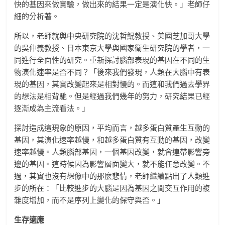
快的基因來做實驗，做出來的結果一定是演化快。」老師仔
細的分析著。
所以，老師就與中央研究院的沈哲鯤教授、美國芝加哥大學
的吳仲義教授、日本東京大學與國家衛生研究院的學者，一
同進行全面性的研究。重新探討腦部表現的基因在不同的生
物演化速率是否不同？「後來我們發現，人類在大腦中有表
現的基因，其實改變起來是相對慢的。而這和我們過去學界
的想法是相背馳。但是經過我們幾年的努力，研究結果已經
逐漸成為主流看法。」
探討造成這現象的原因，平均而言，越多蛋白質產生互動的
基因，其演化速率越慢，和越多蛋白質有互動的基因，改變
速率越慢。人類腦部基因，一個基因改變，就會連帶影響旁
邊的基因。這時候因為影響層面變大，就不能任意改變。不
過，其實也沒有想像中的那麼悲情，老師繼續點出了人類進
步的所在：「比較進步的大腦是因為基因之間交互作用的複
雜度增加，而不是序列上變化的保守與否。」
生存適應