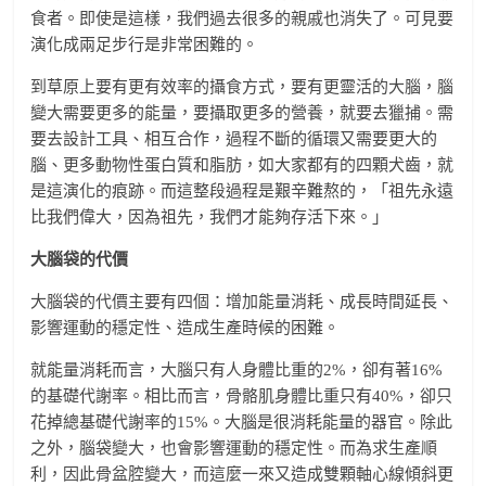
食者。即使是這樣，我們過去很多的親戚也消失了。可見要
演化成兩足步行是非常困難的。
到草原上要有更有效率的攝食方式，要有更靈活的大腦，腦
變大需要更多的能量，要攝取更多的營養，就要去獵捕。需
要去設計工具、相互合作，過程不斷的循環又需要更大的
腦、更多動物性蛋白質和脂肪，如大家都有的四顆犬齒，就
是這演化的痕跡。而這整段過程是艱辛難熬的，「祖先永遠
比我們偉大，因為祖先，我們才能夠存活下來。」
大腦袋的代價
大腦袋的代價主要有四個：增加能量消耗、成長時間延長、
影響運動的穩定性、造成生產時候的困難。
就能量消耗而言，大腦只有人身體比重的2%，卻有著16%
的基礎代謝率。相比而言，骨骼肌身體比重只有40%，卻只
花掉總基礎代謝率的15%。大腦是很消耗能量的器官。除此
之外，腦袋變大，也會影響運動的穩定性。而為求生產順
利，因此骨盆腔變大，而這麼一來又造成雙顆軸心線傾斜更