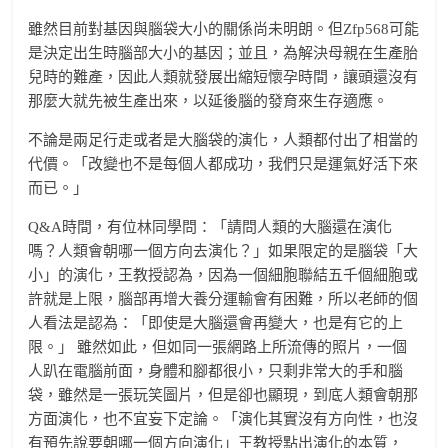
雖然目前對基因與腦袋大小的關係尚未明朗。但Zfp568可能
是決定出生時腦部大小的基因；並且，為解決母親在生產胎
兒時的難產，因此人類就發展出縮短懷孕時間，讓頭還沒有
那麼大就先被生產出來，以延後腦的發育來生存適應。
不論是兩足行走或者是大腦袋的演化，人類都付出了相當的
代價。「改變也不是每個人都成功，我們只是運氣好活下來
而已。」
Q&A時間，有位林同學問：「請問人類的大腦還在演化
嗎？人類會朝哪一個方向去演化？」如果限定的是腦袋「大
小」的演化，王教授認為，因為一個細胞聯結五千個細胞或
許就是上限，腦部再增大養分運輸會有困難，所以老師的個
人看法是認為：「即使是大腦還會再變大，也是有它的上
限。」 雖然如此，但如同一張網路上所流傳的照片，一個
人趴在電腦前面，身體和腳都很小，只剩非常大的手和腦
袋，雖然是一張玩笑圖片，但是卻也顯現，到底人類會朝那
方面演化，也不宜妄下定論。「演化其實沒有方向性，也沒
有預先說要朝哪一個方向演化」王教授點出演化的本質，