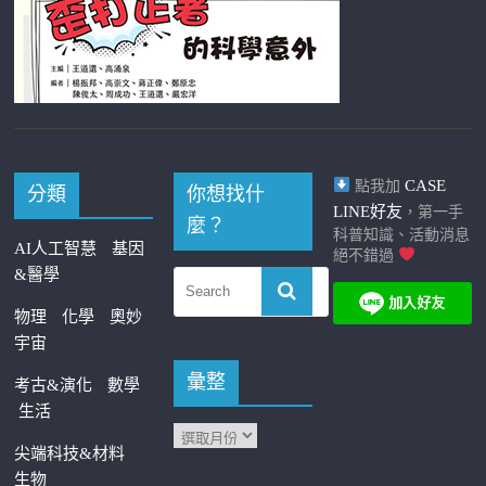
CASE
點我加
分類
你想找什
LINE好友
，第一手
麼？
科普知識、活動消息
AI人工智慧
基因
絕不錯過
&醫學
物理
化學
奧妙
宇宙
彙整
考古&演化
數學
生活
尖端科技&材料
生物