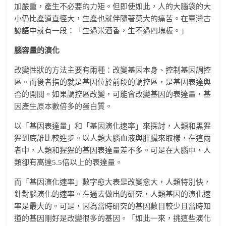
加嚴重，產生不必要的力矩。但即使如此，人的大腦袋的大
小仍比產道直徑大，生產也就伴隨著莫大的痛苦。在臺灣古
諺語中就有一段：「生過米酒香，生不過四塊板。」
腦容量的演化
改變性狀的方法主要有兩種：改變基因本身、控制基因調控
區。而後者指的就是基因位於前段的調控區，是基因表達與
否的開關。如果調控區改變，可能會改變基因的表達量，基
因產生原本數倍多的蛋白質。
以「基因表達量」和「基因演化速率」來探討，人類和黑猩
猩到底誰比較進步。以人類大腦血液與肝臟來取樣，在這兩
者中，人類和猩猩的基因表達量差不多。可是在大腦中，人
類卻有高達5.5倍以上的表達量。
而「基因演化速率」數字愈大表是改變愈大，人類特別快，
針對腦演化的速率。在過去做出的研究，人類基因的演化速
率是最大的。可是，因為當時研究的基因數目較少且當時知
道的基因剛好是改變很多的基因。「如此一來，挑這些演化