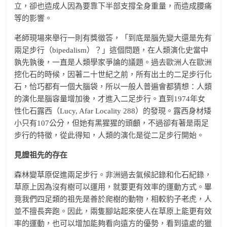
立，卻也造成人因為要靠下半部支撐全身重量，而造成腰痛
等的影響。
老師現場來舉行一則有獎徵答，「到底是腦先變大還是先有
兩足步行（bipedalism）？」這個問題，在人類演化史當中
孰先孰後，一直是人類學家爭論的議題。過去歐洲人在歐洲
挖化石的時候，因著二十世紀之前，所有出土的二足步行化
石，恰巧都有一個大腦袋，所以一般人普遍會都猜想：人類
的演化是腦容量增加後，才進入二足步行。直到1974年女
性化石露西（Lucy, Afar Locality 288）的發現。露西身材矮
小只有107公分，但她有黑猩猩的頭顱，不過卻有著是兩足
步行的特徵，從此得知，人類的演化是從二足步行開始。
見證祖先的存在
森林變草原促進兩足步行。非洲過去氣候記錄和化石紀錄，
草原上因為沒有樹可以運用，就要更有效率的運動方式。畢
竟我們四足類的祖先是善於爬樹的動物，相較豹子老虎，人
並不擅長奔跑。因此，兩隻腳站起來使人在草原上能更有效
率的運動，也可以增加能夠看向遠方的優勢，看到遠處的獵