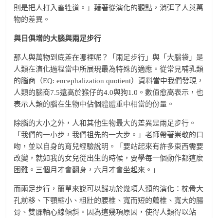
則是把人打入畜牲道。」藉著從演化的觀點，消弭了人與萬
物的差異。
與日俱增的大腦與兩足步行
那人與萬物到底差在哪裡呢？「兩足步行」與「大腦袋」是
人類在演化過程當中所展現最為特殊的適應。從常見哺乳類
的腦商（EQ: encephalization quotient）資料當中我們發現，
人類的腦商7.5遠高於猴仔的4.0與狗1.0。數值愈高表示，也
表示人類的腦在生物中佔個體體重中相當的份量。
除腦的大小之外，人和其他生物最大的差異是兩足步行。
「我們的一小步，我們祖先的一大步。」老師帶著崇敬的口
吻，並以自身的育兒經驗說明。「要站起來有許多東西需要
改變，就如我的女兒從出生的時候，要學每一個動作都這麼
困難。三個月才會翻身，六月才會坐起來。」
而兩足步行，簡單來說可以歸功於幾項人類的演化：枕骨大
孔前移、下顎縮小、粗壯的腰椎、寬而短的薦椎、寬大的腸
骨、雙髁軸心線傾斜。因為這幾項原因，使得人類得以站