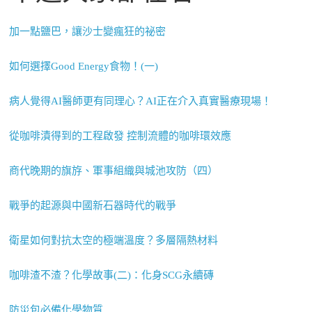
加一點鹽巴，讓沙士變瘋狂的祕密
如何選擇Good Energy食物！(一)
病人覺得AI醫師更有同理心？AI正在介入真實醫療現場！
從咖啡漬得到的工程啟發 控制流體的咖啡環效應
商代晚期的旗斿、軍事組織與城池攻防（四）
戰爭的起源與中國新石器時代的戰爭
衛星如何對抗太空的極端溫度？多層隔熱材料
咖啡渣不渣？化學故事(二)：化身SCG永續磚
防災包必備化學物質