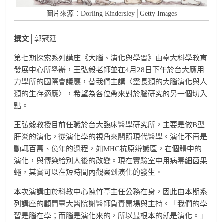
圖片來源：Dorling Kindersley│Getty Images
撰文
│郭冠廷
第七期探索系列講座《大腦、演化與學習》由臺大科學教育
發展中心所舉辦，王弘毅老師並在4月28日下午於台大應用
力學所的國際會議廳，替我們主講〈靈長類的大腦演化與人
類的生存適應〉，希望為各位帶來對於腦研究的另一個切入
點。
王弘毅教授目前任職於台大臨床醫學研究所，主要是做B型
肝炎的演化，從演化學的視角來關照現代醫學。演化不再是
動輒百萬、億年的過程，如MHC抗原辨識區，在個體中的
演化，與傳染給別人後的改變。現在實驗室中用病毒細菌果
蠅，其實可以在短時間內觀察到演化的發生。
本次演講由於科教中心陳竹亭主任公務在身，因此由本期系
列講座的顧問臺大醫院謝醫師負責開場與主持。「我們的學
習是腦在學；而腦是演化來的，所以最根本的就是演化。」