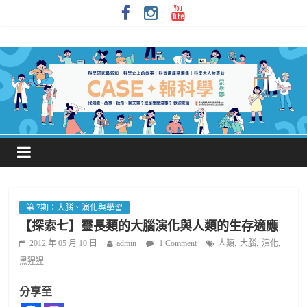
第 7期：大腦、演化與學習
【探索七】靈長類的大腦演化與人類的生存適應
,
,
,
2012 年 05 月 10 日
admin
1 Comment
人類
大腦
演化
黑猩猩
分享至