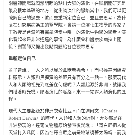
謝醫師開場就簡潔明瞭的點出大腦的演化，在腦相關研究是
最為根本基礎的地方。從生物演化的脈絡當中，我們可以更
瞭解自己的過去，進而去重新定位自己。並且去思考，為什
麼在研究疾病為主的醫學院，會請一位演化生物學的專家？
王教授是台灣所有醫學院當中唯一的演化生物學的學者。演
化看起來是非常遙遠的事情，為什麼會和醫療疾病拉上關
係？謝醫師又提出幾點問題給各位觀眾思考。
重新定位自己
孟子曾說：「人之所以異於禽獸者幾希。」而根據基因組資
料顯示，人類和黑猩猩的差距只有百分之一點一。那麼現代
人和人類的祖先到底差在何處呢？人類起源於非洲，就讓我
們搭著時光機，順著演化的脈絡，來一一揭露人類演化的歷
程。
現代人主要起源於非洲衣索比亞。而在達爾文（Charles
Robert Darwin）的時代，人類和人類的近親，大多都是在
非洲發現的。達爾文物種原始發表後就說：「哥白尼把人從
天堂打入凡間，因為在哥白尼之前是地球繞著太陽轉。而我