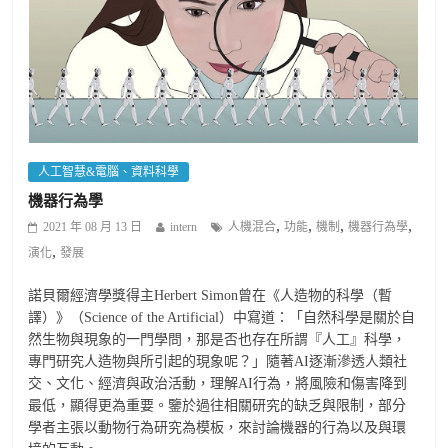
人工智慧&電腦、資料科學
機器行為學
,
,
,
,
2021 年 08 月 13 日
intern
人機混合
功能
機制
機器行為學
,
演化
發展
諾貝爾經濟學獎得主Herbert Simon曾在《人造物的科學（暫
譯）》（Science of the Artificial）中寫道：「自然科學是關於自
然生物與現象的一門學問，那是否也存在所謂『人工』科學，
專門研究人造物與所引起的現象呢？」隨著AI逐漸滲透人類社
交、文化、經濟與政治活動，理解AI行為，將風險和傷害降到
最低，顯得更為重要。鑒於過往相關研究的缺乏與限制，部分
學者主張以動物行為研究為模板，來討論機器的行為以及與環