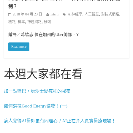
制？
,
,
,
2018 年 04 月 23 日
intern
AI神經學
人工智慧
對抗式網路
,
,
,
機制
機率
神經網路
辨識
編譯／葛竑志 位在加州的Uber總部，Y
Read more
本週大家都在看
加一點鹽巴，讓沙士變瘋狂的祕密
如何選擇Good Energy食物！(一)
病人覺得AI醫師更有同理心？AI正在介入真實醫療現場！