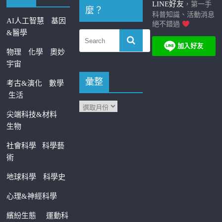
LINE好友
，第一手
麼？
科普知識、活動消息
AI人工智慧
基因
絕不錯過
&醫學
物理
化學
奧妙
宇宙
彙整
考古&演化
數學
生活
尖端科技&材料
生物
社會科學
科學藝
術
地球科學
科學史
心理&神經科學
繽紛生態
運動科