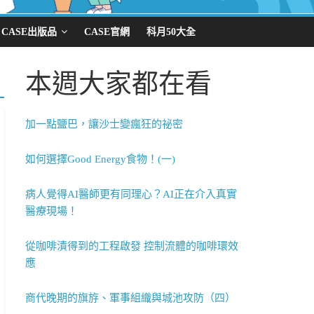
CASE出版品
CASE官網
科月50大全
本週大家都在看
加一點鹽巴，讓沙士變瘋狂的祕密
如何選擇Good Energy食物！(一)
病人覺得AI醫師更有同理心？AI正在介入真實
醫療現場！
從咖啡漬得到的工程啟發 控制流體的咖啡環效
應
商代晚期的旗斿、軍事組織與城池攻防（四）