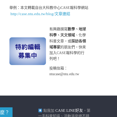
舉例：本文轉載自台大科教中心CASE報科學網站
http://case.ntu.edu.tw/blog/文章連結
有興趣撰寫
數學、地球
科學、天文領域
、化學
科普文章，或
採訪各領
域專家
的朋友們，快來
加入CASE報科學的行
列吧！
投稿信箱：
ntucase@ntu.edu.tw
CASE LINE好友
點我加
，第
麼？
一手科普知識、活動消息絕不錯