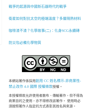
戰爭的起源與中國新石器時代的戰爭
衛星如何對抗太空的極端溫度？多層隔熱材料
咖啡渣不渣？化學故事(二)：化身SCG永續磚
防災包必備化學物質
創用 CC 姓名標示-非商業性-
本網站著作係採用
禁止改作 4.0 國際 授權條款
授權。
本授權條款允許使用者散布、傳輸著作，但不得為
商業目的之使用，亦不得修改該著作。 使用時必
須按照著作人指定的方式表彰其姓名與來源。