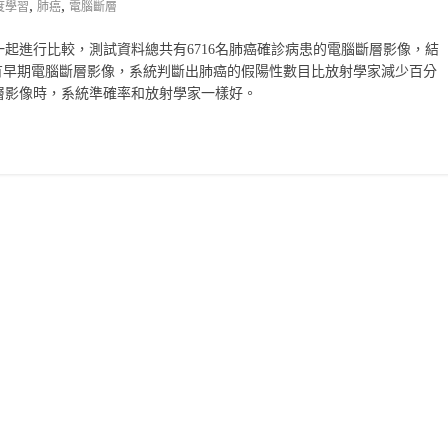
,
,
度學習
肺癌
電腦斷層
起進行比較，測試資料總共有6716名肺癌確診病患的電腦斷層影像，結
有早期電腦斷層影像，系統判斷出肺癌的假陽性數目比放射學家減少百分
層影像時，系統準確率和放射學家一樣好。