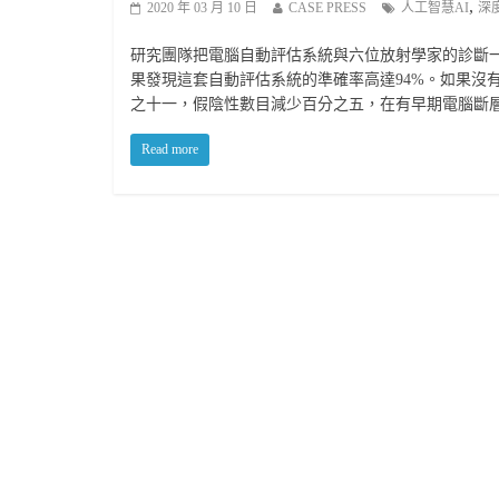
,
2020 年 03 月 10 日
CASE PRESS
人工智慧AI
深
研究團隊把電腦自動評估系統與六位放射學家的診斷一
果發現這套自動評估系統的準確率高達94%。如果沒
之十一，假陰性數目減少百分之五，在有早期電腦斷
Read more