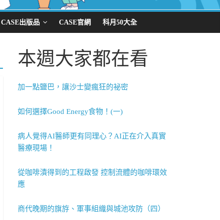
CASE出版品
CASE官網
科月50大全
本週大家都在看
加一點鹽巴，讓沙士變瘋狂的祕密
如何選擇Good Energy食物！(一)
病人覺得AI醫師更有同理心？AI正在介入真實
醫療現場！
從咖啡漬得到的工程啟發 控制流體的咖啡環效
應
商代晚期的旗斿、軍事組織與城池攻防（四）