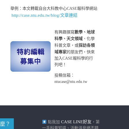
舉例：本文轉載自台大科教中心CASE報科學網站
http://case.ntu.edu.tw/blog/文章連結
有興趣撰寫
數學、地球
科學、天文領域
、化學
科普文章，或
採訪各領
域專家
的朋友們，快來
加入CASE報科學的行
列吧！
投稿信箱：
ntucase@ntu.edu.tw
CASE LINE好友
點我加
，第
麼？
一手科普知識、活動消息絕不錯