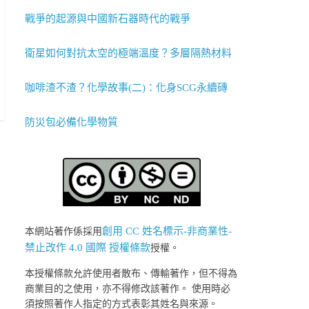
戰爭的起源與中國新石器時代的戰爭
衛星如何對抗太空的極端溫度？多層隔熱材料
咖啡渣不渣？化學故事(二)：化身SCG永續磚
防災包必備化學物質
創用 CC 姓名標示-非商業性-
本網站著作係採用
禁止改作 4.0 國際 授權條款
授權。
本授權條款允許使用者散布、傳輸著作，但不得為
商業目的之使用，亦不得修改該著作。 使用時必
須按照著作人指定的方式表彰其姓名與來源。