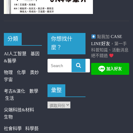
CASE
點我加
分類
你想找什
LINE好友
，第一手
麼？
科普知識、活動消息
AI人工智慧
基因
絕不錯過
&醫學
物理
化學
奧妙
宇宙
彙整
考古&演化
數學
生活
尖端科技&材料
生物
社會科學
科學藝