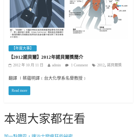
【年度大事】
【2012諾貝爾】2012年諾貝爾獎簡介
,
2012 年 10 月 11 日
admin
1 Comment
2012
諾貝爾獎
翻譯 ∣蔡蘊明譯﹝台大化學系名譽教授﹞
Read more
本週大家都在看
加一點鹽巴，讓沙士變瘋狂的祕密