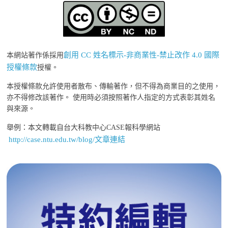
創用 CC 姓名標示-非商業性-禁止改作 4.0 國際
本網站著作係採用
授權條款
授權。
本授權條款允許使用者散布、傳輸著作，但不得為商業目的之使用，
亦不得修改該著作。 使用時必須按照著作人指定的方式表彰其姓名
與來源。
舉例：本文轉載自台大科教中心CASE報科學網站
http://case.ntu.edu.tw/blog/文章連結