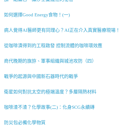
如何選擇Good Energy食物！(一)
病人覺得AI醫師更有同理心？AI正在介入真實醫療現場！
從咖啡漬得到的工程啟發 控制流體的咖啡環效應
商代晚期的旗斿、軍事組織與城池攻防（四）
戰爭的起源與中國新石器時代的戰爭
衛星如何對抗太空的極端溫度？多層隔熱材料
咖啡渣不渣？化學故事(二)：化身SCG永續磚
防災包必備化學物質