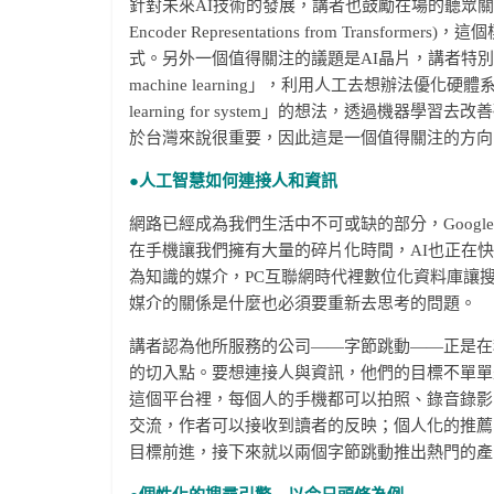
針對未來AI技術的發展，講者也鼓勵在場的聽眾關注兩個
Encoder Representations from Tra
式。另外一個值得關注的議題是AI晶片，講者特別舉出Ti
machine learning」，利用人工去想辦法優化
learning for system」的想法，透過
於台灣來說很重要，因此這是一個值得關注的方向
●
人工智慧如何連接人和資訊
網路已經成為我們生活中不可或缺的部分，Goog
在手機讓我們擁有大量的碎片化時間，AI也正在
為知識的媒介，PC互聯網時代裡數位化資料庫讓
媒介的關係是什麼也必須要重新去思考的問題。
講者認為他所服務的公司——字節跳動——正是在
的切入點。要想連接人與資訊，他們的目標不單單
這個平台裡，每個人的手機都可以拍照、錄音錄影
交流，作者可以接收到讀者的反映；個人化的推薦
目標前進，接下來就以兩個字節跳動推出熱門的產