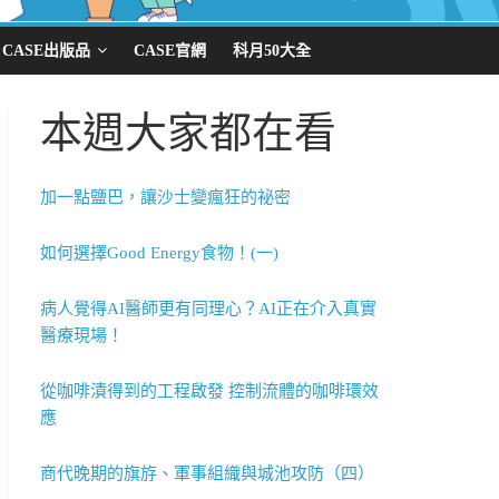
CASE出版品
CASE官網
科月50大全
本週大家都在看
加一點鹽巴，讓沙士變瘋狂的祕密
如何選擇Good Energy食物！(一)
病人覺得AI醫師更有同理心？AI正在介入真實
醫療現場！
從咖啡漬得到的工程啟發 控制流體的咖啡環效
應
商代晚期的旗斿、軍事組織與城池攻防（四）