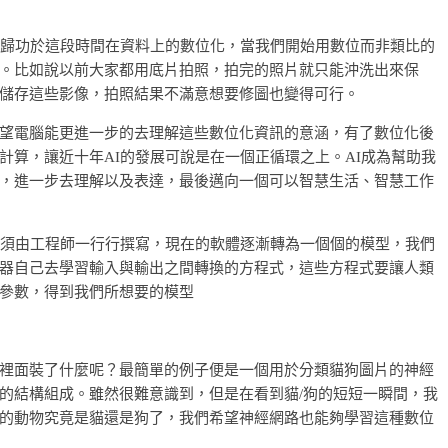
要歸功於這段時間在資料上的數位化，當我們開始用數位而非類比的
。比如說以前大家都用底片拍照，拍完的照片就只能沖洗出來保
儲存這些影像，拍照結果不滿意想要修圖也變得可行。
望電腦能更進一步的去理解這些數位化資訊的意涵，有了數位化後
計算，讓近十年AI的發展可說是在一個正循環之上。AI成為幫助我
，進一步去理解以及表達，最後邁向一個可以智慧生活、智慧工作
必須由工程師一行行撰寫，現在的軟體逐漸轉為一個個的模型，我們
器自己去學習輸入與輸出之間轉換的方程式，這些方程式要讓人類
參數，得到我們所想要的模型
裡面裝了什麼呢？最簡單的例子便是一個用於分類貓狗圖片的神經
的結構組成。雖然很難意識到，但是在看到貓/狗的短短一瞬間，我
的動物究竟是貓還是狗了，我們希望神經網路也能夠學習這種數位