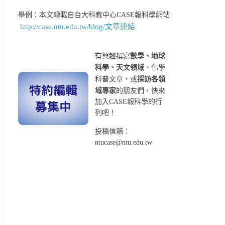
舉例：本文轉載自台大科教中心CASE報科學網站
http://case.ntu.edu.tw/blog/文章連結
有興趣撰寫
數學、地球
科學、天文領域
、化學
科普文章，或
採訪各領
域專家
的朋友們，快來
加入CASE報科學的行
列吧！
投稿信箱：
ntucase@ntu.edu.tw