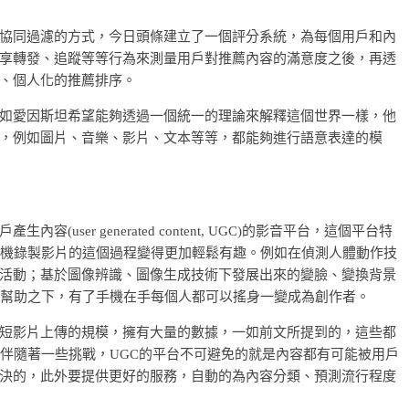
協同過濾的方式，今日頭條建立了一個評分系統，為每個用戶和內
享轉發、追蹤等等行為來測量用戶對推薦內容的滿意度之後，再透
、個人化的推薦排序。
如愛因斯坦希望能夠透過一個統一的理論來解釋這個世界一樣，他
，例如圖片、音樂、影片、文本等等，都能夠進行語意表達的模
ser generated content, UGC)的影音平台，這個平台特
手機錄製影片的這個過程變得更加輕鬆有趣。例如在偵測人體動作技
活動；基於圖像辨識、圖像生成技術下發展出來的變臉、變換背景
的幫助之下，有了手機在手每個人都可以搖身一變成為創作者。
短影片上傳的規模，擁有大量的數據，一如前文所提到的，這些都
也伴隨著一些挑戰，UGC的平台不可避免的就是內容都有可能被用戶
決的，此外要提供更好的服務，自動的為內容分類、預測流行程度