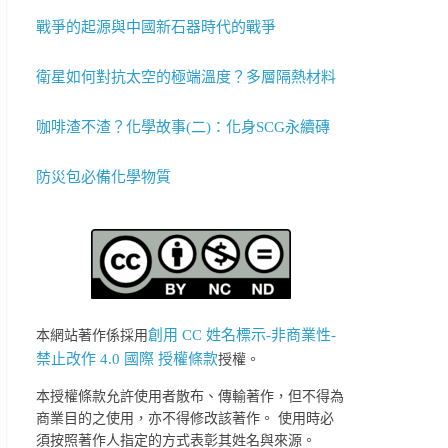
戰爭的起源與中國新石器時代的戰爭
衛星如何對抗太空的極端溫度？多層隔熱材料
咖啡渣不渣？化學故事(二)：化身SCG永續磚
防災包必備化學物質
創用 CC 姓名標示-非商業性-
本網站著作係採用
禁止改作 4.0 國際 授權條款
授權。
本授權條款允許使用者散布、傳輸著作，但不得為
商業目的之使用，亦不得修改該著作。 使用時必
須按照著作人指定的方式表彰其姓名與來源。