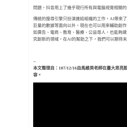
問題，抖音用上了幾乎現行所有與電腦視覺相關的
傳統的搜尋引擎只扮演連結組織的工作，AI帶來
巨量的數據等面向以外，現在也可以用來輔助創作
如廣告、電商、教育、醫療、公益尋人，也能夠建
究創新的領域，在AI的幫助之下，我們可以期待
--
本文整理自：107/12/16由馬維英老師在臺大思
容。