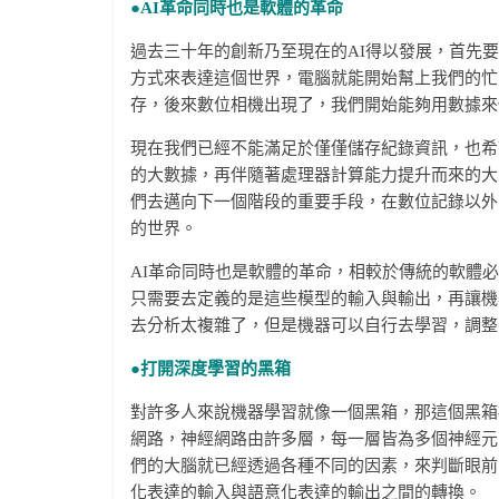
●
AI
革命同時也是軟體的革命
過去三十年的創新乃至現在的AI得以發展，首先
方式來表達這個世界，電腦就能開始幫上我們的忙
存，後來數位相機出現了，我們開始能夠用數據來
現在我們已經不能滿足於僅僅儲存紀錄資訊，也希
的大數據，再伴隨著處理器計算能力提升而來的大
們去邁向下一個階段的重要手段，在數位記錄以外
的世界。
AI革命同時也是軟體的革命，相較於傳統的軟體
只需要去定義的是這些模型的輸入與輸出，再讓機
去分析太複雜了，但是機器可以自行去學習，調整
●
打開深度學習的黑箱
對許多人來說機器學習就像一個黑箱，那這個黑箱
網路，神經網路由許多層，每一層皆為多個神經元
們的大腦就已經透過各種不同的因素，來判斷眼前
化表達的輸入與語意化表達的輸出之間的轉換。