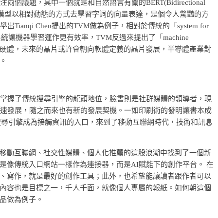
議題，其中一個就是和自然語言有關的BERT(Bidirectional
nsformers)，這個模型以相對動態的方式去學習字詞的向量表達，是個令人驚豔的方
anqi Chen提出的TVM做為例子，相對於傳統的「system for
硬體系統讓機器學習運作更有效率，TVM反過來提出了「machine
機器學習去改善硬體，未來的晶片或許會朝向軟體定義的晶片發展，半導體產業對
。
le掌握了傳統搜尋引擎的龍頭地位，臉書則是社群媒體的領導者，現
快速發展，隨之而來也有新的發展契機。一如印刷術的發明讓書本成
搜尋引擎成為接觸資訊的入口，來到了移動互聯網時代，技術和訊息
移動互聯網、社交性媒體、個人化推薦的這股浪潮中找到了一個新
是像傳統入口網站一樣作為連接器，而是AI賦能下的創作平台。 在
、寫作，就是最好的創作工具；此外，也希望能讓讀者跟作者可以
內容也是目標之一，千人千面，就像個人專屬的報紙。如何朝這個
品做為例子。