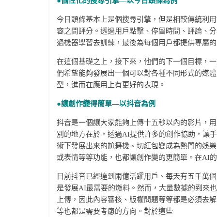
●
個性化的搜尋引擎
—
以今日頭條為例
今日頭條基本上是個搜尋引擎，但是相較傳統利用
容之間評分。透過用戶點擊、停留時間、評論、分
過機器學習去訓練，最後為每個用戶都提供專屬的
在這個基礎之上，接下來，他們的下一個目標，一
們希望能夠發展出一個可以對各種不同形式的媒體
型，進而在應用上有更好的表現。
●
讓創作變得簡單—以抖音為例
抖音是一個讓大家能夠上傳十五秒以內的影片，用戶產生內容(u
別的地方在於，透過AI提供許多的創作協助，讓
術下發展出來的尬舞機、切紅包變成為熱門的娛樂
或表情等等功能，也都讓創作變的更簡單。在AI
目前抖音已經達到兩億活躍用戶、每天有五千萬個
是發展AI最需要的燃料。然而，大量數據的到來
上傳，因此內容審核、版權問題等等都是必須去解
等也都是需要考慮的方向。對於這些