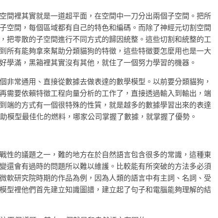
空間裡其實就是一道超平面，在空間中一刀分出兩個子空間。把所
子空間，每個區域都有自己的特色和編碼。而除了神經元切割空間
，把零散的子空間進行不同方式的歸因統整。這些切割和統整的工
到所有能夠拿來幫助分類貓狗的特徵，這些特徵要怎麼用也是一大
好學滿，黑箱裡其實沒有其他，就住了一個努力學習的機器。
個非常通用、直接從數據去做表達的數學模型。以前要分類貓狗，
再需要依賴特徵工程向量分析的工作了，直接透過輸入到輸出，端
到端的方式有一個很特殊的性質，就是越多的數據學習出來的表達
幫助模型最佳化的燃料，哪家公司掌握了數據，就掌握了優勢。
戰性的議題之一，難的地方在於自然語言包含很多的常識，這種東
變還會有過時的問題所以難以維護。比較能有所突破的方法多必須
微軟研究院時期的作品為例，因為人類的語言中有主詞、名詞、受
模型裡他們首先建立知識圖譜，建立起了句子和電腦能夠理解的結