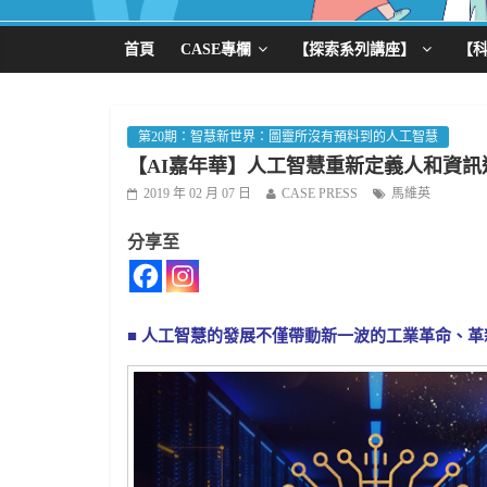
首頁
CASE專欄
【探索系列講座】
【
第20期：智慧新世界：圖靈所沒有預料到的人工智慧
【AI嘉年華】人工智慧重新定義人和資訊
2019 年 02 月 07 日
CASE PRESS
馬維英
分享至
■
人工智慧的發展不僅帶動新一波的工業革命、革