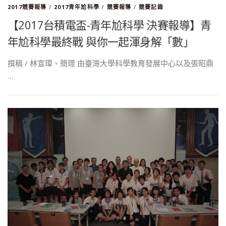
2017競賽報導
/
2017青年尬科學
/
競賽報導
/
競賽記錄
【2017台積電盃-青年尬科學 決賽報導】青
年尬科學最終戰 與你一起渾身解「數」
撰稿 / 林宣瑋、簡璟 由臺灣大學科學教育發展中心以及張昭鼎
…