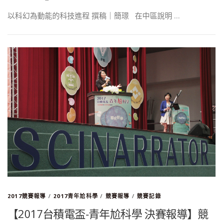
以科幻為動能的科技進程 撰稿｜簡璟 在中區說明 …
2017競賽報導
/
2017青年尬科學
/
競賽報導
/
競賽記錄
【2017台積電盃-青年尬科學 決賽報導】競