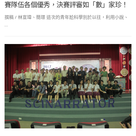
賽隊伍各個優秀，決賽評審如「數」家珍！
撰稿 / 林宣瑋、簡璟 這次的青年尬科學別於以往，利用小說、
…