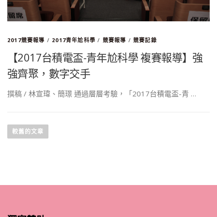
2017競賽報導
/
2017青年尬科學
/
競賽報導
/
競賽記錄
【2017台積電盃-青年尬科學 複賽報導】強
強齊聚，數字交手
撰稿 / 林宣瑋、簡璟 通過層層考驗，「2017台積電盃-青 …
文
章
較舊的文章
導
覽