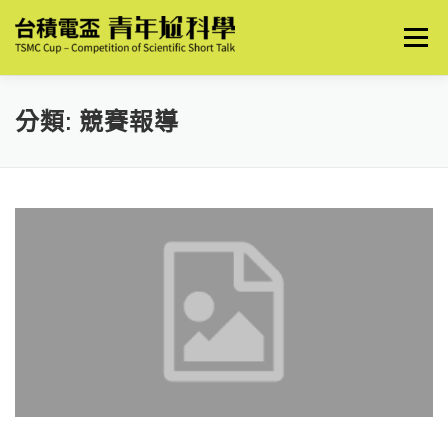
跳
至
選單
主
要
內
容
關於我們
最新消息
2026 創意表達競賽
分類:
競賽報導
2026 導讀文競賽
歷屆優秀作品
歷屆競賽資訊