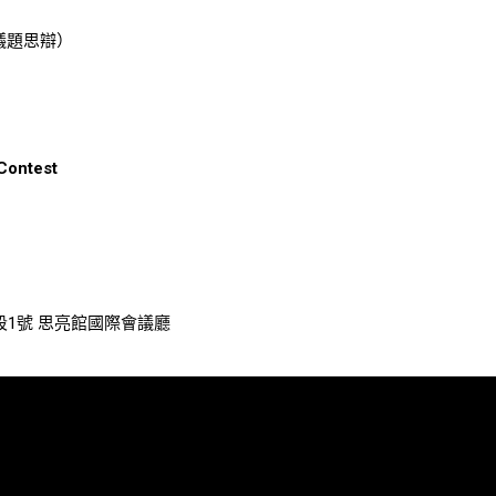
議題思辯）
 Contest
四段1號 思亮館國際會議廳