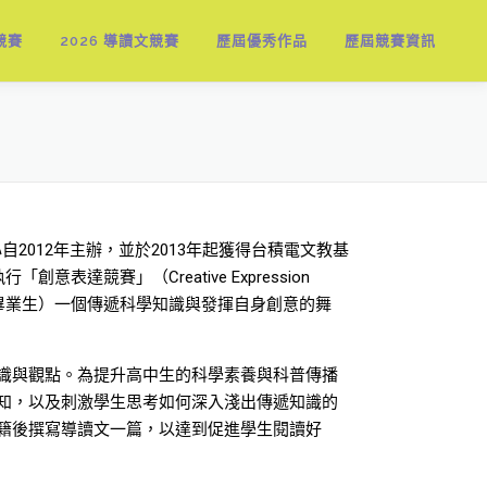
競賽
2026 導讀文競賽
歷屆優秀作品
歷屆競賽資訊
育發展中心自2012年主辦，並於2013年起獲得台積電文教基
競賽」（Creative Expression
含臺灣國三應屆畢業生）一個傳遞科學知識與發揮自身創意的舞
識與觀點。為提升高中生的科學素養與科普傳播
知，以及刺激學生思考如何深入淺出傳遞知識的
籍後撰寫導讀文一篇，以達到促進學生閱讀好