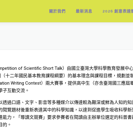
關於我們
最新消息
2026 創意表達
ition of Scientific Short Talk）由國立臺灣大學科學教
十二年國民基本教育課程綱要）的基本理念與課程目標，規劃並執行「創意表達
ularization Writing Contest）兩大賽事，提供高中生（亦
學子互動交流。
透過口語、文字、影音等多種媒介以傳達較為艱深或鮮為人知的知
的閱覽題材後重新表達其中的科學知識，以達到促進學生吸收科學新
達能力，「導讀文競賽」要求參賽者在閱讀由主辦單位選定的科普書
目的。