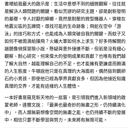
書裡給我最大的啟示是：生活中意想不到的細微觀察，往往就
是解決人類問題的關鍵。看似荒謬的研究主題，卻是創新發明
的基礎。令人討厭的蟑螂，竟然是耐壓的微型機器人，穿梭在
地震災區的瓦礫間，尋找可能的生命跡象；飛蛇在空中「游
泳」的技巧和方式，也能成為人類突破自我的關鍵。而蚊子又
如何不被雨滴給撞飛？火蟻大軍如何水上求生？好多待解開的
謎題像偵探冒險小說，懸疑與意外接連不斷，但若是沒有細心
觀察、耐心研究，何來偉大的發明成果和貢獻？也唯有我們越
了解大自然，越能理解自己的不足，也才能擁有更謙虛而飽滿
的人生態度，牛頓說他只是在真理的大海面前，偶然撿到鵝卵
石的小男孩，即使他已經為學界貢獻良多，但因為他接近知識
真理的交界，才能有這樣的人生體悟。
一本好書是窺見新天地的一扇窗，是引領我們進入新領域的啟
蒙老師。達爾文說：「最美也最奇妙的無盡之形，仍持續演化
中」，而人類無窮想像空間的無盡之能，也仍持續不斷的發展
中，相信只要不斷學習與努力，未來將有無限可能。