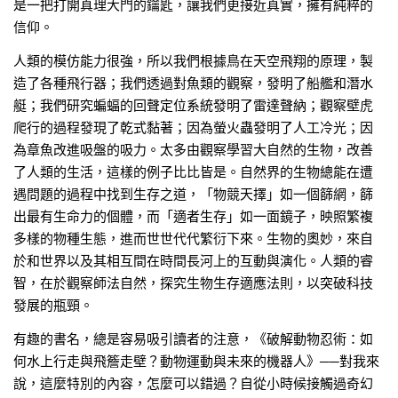
是一把打開真理大門的鑰匙，讓我們更接近真實，擁有純粹的
信仰。
人類的模仿能力很強，所以我們根據鳥在天空飛翔的原理，製
造了各種飛行器；我們透過對魚類的觀察，發明了船艦和潛水
艇；我們研究蝙蝠的回聲定位系統發明了雷達聲納；觀察壁虎
爬行的過程發現了乾式黏著；因為螢火蟲發明了人工冷光；因
為章魚改進吸盤的吸力。太多由觀察學習大自然的生物，改善
了人類的生活，這樣的例子比比皆是。自然界的生物總能在遭
遇問題的過程中找到生存之道，「物競天擇」如一個篩網，篩
出最有生命力的個體，而「適者生存」如一面鏡子，映照繁複
多樣的物種生態，進而世世代代繁衍下來。生物的奧妙，來自
於和世界以及其相互間在時間長河上的互動與演化。人類的睿
智，在於觀察師法自然，探究生物生存適應法則，以突破科技
發展的瓶頸。
有趣的書名，總是容易吸引讀者的注意，《破解動物忍術：如
何水上行走與飛簷走壁？動物運動與未來的機器人》──對我來
說，這麼特別的內容，怎麼可以錯過？自從小時候接觸過奇幻