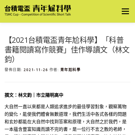
跳
至
選單
主
要
內
容
關於我們
最新消息
2026 創意表達競賽
【2021台積電盃青年尬科學】「科普
書籍閱讀寫作競賽」佳作導讀文（林文
鈞）
2026 導讀文競賽
歷屆優秀作品
歷屆競賽資訊
發佈日期:
2021-11-26
作者:
青年尬科學
撰文：林文鈞｜市立陽明高中
大自然一直以來都是人類追求進步的最佳學習對象，觀察萬物
的變化，能使我們體會無數道理，我們生活中各式各樣的問題
和玄妙都能在大自然中找到答案和原理，大自然之於我們，是
一本蘊含豐富知識而讀不完的書，是一位行不言之教的老師，