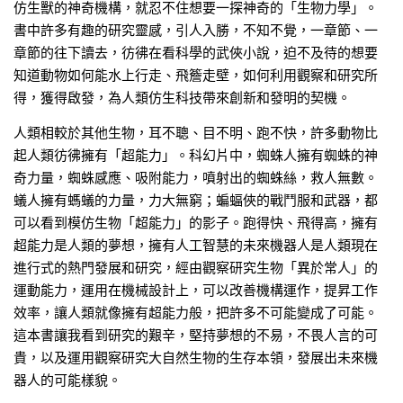
仿生獸的神奇機構，就忍不住想要一探神奇的「生物力學」。
書中許多有趣的研究靈感，引人入勝，不知不覺，一章節、一
章節的往下讀去，彷彿在看科學的武俠小說，迫不及待的想要
知道動物如何能水上行走、飛簷走壁，如何利用觀察和研究所
得，獲得啟發，為人類仿生科技帶來創新和發明的契機。
人類相較於其他生物，耳不聰、目不明、跑不快，許多動物比
起人類彷彿擁有「超能力」。科幻片中，蜘蛛人擁有蜘蛛的神
奇力量，蜘蛛感應、吸附能力，噴射出的蜘蛛絲，救人無數。
蟻人擁有螞蟻的力量，力大無窮；蝙蝠俠的戰鬥服和武器，都
可以看到模仿生物「超能力」的影子。跑得快、飛得高，擁有
超能力是人類的夢想，擁有人工智慧的未來機器人是人類現在
進行式的熱門發展和研究，經由觀察研究生物「異於常人」的
運動能力，運用在機械設計上，可以改善機構運作，提昇工作
效率，讓人類就像擁有超能力般，把許多不可能變成了可能。
這本書讓我看到研究的艱辛，堅持夢想的不易，不畏人言的可
貴，以及運用觀察研究大自然生物的生存本領，發展出未來機
器人的可能樣貌。