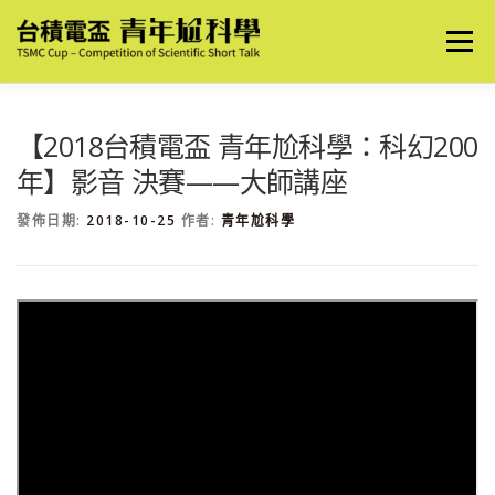
跳
至
選單
主
要
內
容
關於我們
最新消息
2026 創意表達競賽
【2018台積電盃 青年尬科學：科幻200
年】影音 決賽——大師講座
2026 導讀文競賽
歷屆優秀作品
歷屆競賽資訊
發佈日期:
2018-10-25
作者:
青年尬科學