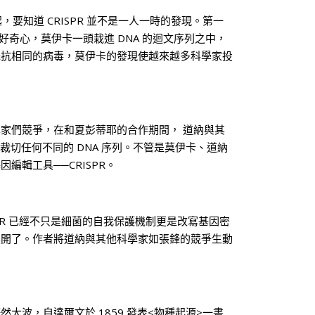
，要知道 CRISPR 並不是一人一時的發現。第一
的好奇心，莫伊卡一頭栽進 DNA 的迴文序列之中，
且抵抗相同的病毒，莫伊卡的發現使越來越多科學家投
學家們競爭，在和夏彭蒂耶的合作期間， 道納與其
就可以裁切任何不同的 DNA 序列。不管是莫伊卡、道納
基因編輯工具
──
CRISPR。
ISPR 已經不只是細菌的自我保護機制更是改寫基因密
展開了。作者將道納與其他科學家如張鋒的競爭生動
波，自達爾文於 1859 發表<物種起源>一書