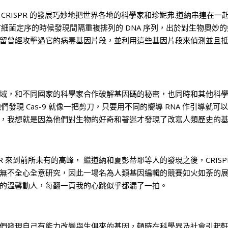
用 CRISPR 的發展巧妙地把世界各地的科學家和珍妮弗.道納串連在一起
在為古細菌定序的時候發現間隔重複排列的 DNA 序列，出於對生物奧妙
菌會保留曾經攻擊過它的病毒基因片段，並利用這些基因片段來偵測並
R 領域，和不同國家的科學家合作破解基因碼的秘密，也同時和其他科
制，他們發現 Cas-9 就像一把剪刀，只要用不同的嚮導 RNA 作引導
，我想就是因為他們對生物的好奇和著迷才發現了改寫人類歷史的
ISPR 來到前所未有的高峰， 繼道納和夏彭蒂耶等人的發現之後，CR
無不全心全意研究，因此一場名為人類基因編輯的競賽如火如荼的
的溫馨動人，每翻一頁我的心跳似乎都漏了一拍。
發現自己有能力改變與生俱來的基因，頓時在科學界及社會引起軒然大