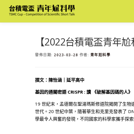
跳
至
主
要
內
容
【2022台積電盃青年
發佈日期:
2023-03-28
作者:
青年尬科學
撰文：陳怡涵｜延平高中
基因的通關密語 CRISPR : 讀 《破解基因碼的人》
19 世紀末，孟德爾在聖湯瑪斯修道院揭開了生
世代。20 世紀中葉，隨著華生和克里克發表了 DN
學最令人興奮的發現，不同國家的科學家攜手探索