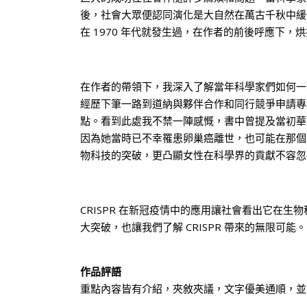
後，社會大眾便認同演化是大自然在萬古千秋中緩慢
在 1970 年代就發生過，在作者的前後呼應下
在作者的帶領下，我深入了解當年科學家們如何一
經歷下筆一路到道納與夥伴合作和同行競爭申請專利
點。看到此處我不禁一陣感慨，書中曾提及當初華生
因為她當時已不幸罹患卵巢癌離世，也可能在那個
物科技的突破，更凸顯女性在科學界的貢獻不容忽
CRISPR 在新冠疫情中的應用讓社會看出它在生物
大突破，也讓我們了解 CRISPR 帶來的無限可能。
作品評語
重點內容皆有介紹，夾敘夾議，文字優美通順，並