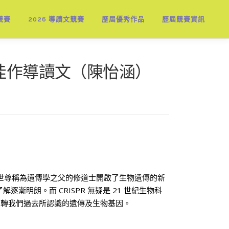
競賽
2026 導讀文競賽
歷屆優秀作品
歷屆競賽資訊
佳作導讀文（陳怡涵）
世尊稱為遺傳學之父的修道士開啟了生物遺傳的新
漸明朗。而 CRISPR 無疑是 21 世紀生物科
翻轉我們過去所認識的遺傳及生物基因。