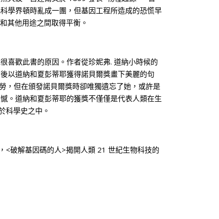
為此科學界頓時亂成一團，但基因工程所造成的恐慌早
病和其他用途之間取得平衡。
喜歡此書的原因。作者從珍妮弗. 道納小時候的
，最後以道納和夏彭蒂耶獲得諾貝爾獎畫下美麗的句
功勞，但在頒發諾貝爾獎時卻唯獨遺忘了她，或許是
之憾。道納和夏彭蒂耶的獲獎不僅僅是代表人類在生
存於科學史之中。
，<破解基因碼的人>揭開人類 21 世紀生物科技的