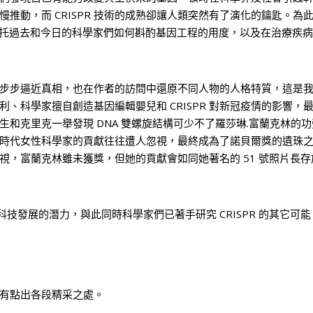
推動，而 CRISPR 技術的成熟卻讓人類突然有了演化的鑰匙。
，烘托過去和今日的科學家們如何斟酌基因工程的用度，以及在治療疾
步步逼近真相，也在作者的訪問中還原不同人物的人格特質，這是我很
、科學家擅自創造基因編輯嬰兒和 CRISPR 對新冠疫情的影響
和克里克一舉發現 DNA 雙螺旋結構可少不了羅莎琳.富蘭克林的
時代女性科學家的貢獻往往遭人忽視，最終成為了諾貝爾獎的遺珠
視，富蘭克林雖未獲獎，但她的貢獻會如同她著名的 51 號照片長
科技發展的潛力，與此同時科學家們已著手研究 CRISPR 的其它可能
有點出各段精采之處。