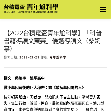
跳
至
選單
主
要
內
容
關於我們
最新消息
2026 創意表達競賽
【2022台積電盃青年尬科學】「科普
書籍導讀文競賽」優選導讀文（桑婉
寧）
2026 導讀文競賽
歷屆優秀作品
歷屆競賽資訊
發佈日期:
2023-03-28
作者:
青年尬科學
撰文：桑婉寧｜延平高中
微小基因背後的巨大秘密：讀《破解基因碼的人》
杭汀頓舞蹈症，患者從一開始肌肉不自主抽動，漸漸智力喪
失，無法行動、說話、進食，最終腦細胞壞死而死亡。鐮刀型
貧血症，本是負責傳送氧氣到全身的重要功臣——紅血球，因