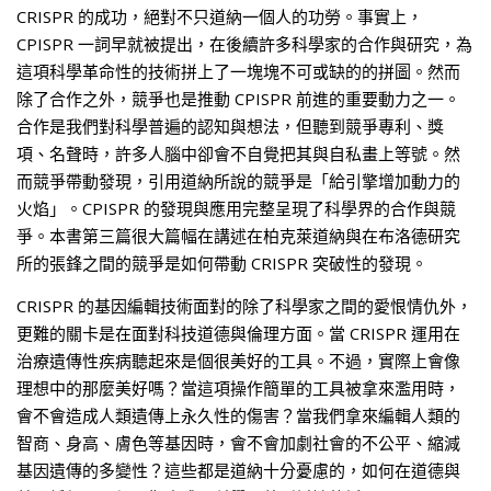
CRISPR 的成功，絕對不只道納一個人的功勞。事實上，
CPISPR 一詞早就被提出，在後續許多科學家的合作與研究，為
這項科學革命性的技術拼上了一塊塊不可或缺的的拼圖。然而
除了合作之外，競爭也是推動 CPISPR 前進的重要動力之一。
合作是我們對科學普遍的認知與想法，但聽到競爭專利、獎
項、名聲時，許多人腦中卻會不自覺把其與自私畫上等號。然
而競爭帶動發現，引用道納所說的競爭是「給引擎增加動力的
火焰」。CPISPR 的發現與應用完整呈現了科學界的合作與競
爭。本書第三篇很大篇幅在講述在柏克萊道納與在布洛德研究
所的張鋒之間的競爭是如何帶動 CRISPR 突破性的發現。
CRISPR 的基因編輯技術面對的除了科學家之間的愛恨情仇外，
更難的關卡是在面對科技道德與倫理方面。當 CRISPR 運用在
治療遺傳性疾病聽起來是個很美好的工具。不過，實際上會像
理想中的那麼美好嗎？當這項操作簡單的工具被拿來濫用時，
會不會造成人類遺傳上永久性的傷害？當我們拿來編輯人類的
智商、身高、膚色等基因時，會不會加劇社會的不公平、縮減
基因遺傳的多變性？這些都是道納十分憂慮的，如何在道德與