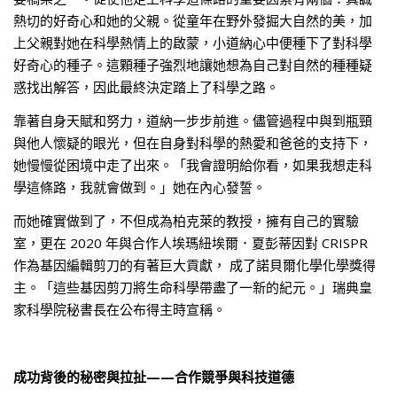
熱切的好奇心和她的父親。從童年在野外發掘大自然的美，加
上父親對她在科學熱情上的啟蒙，小道納心中便種下了對科學
好奇心的種子。這顆種子強烈地讓她想為自己對自然的種種疑
惑找出解答，因此最終決定踏上了科學之路。
靠著自身天賦和努力，道納一步步前進。儘管過程中與到瓶頸
與他人懷疑的眼光，但在自身對科學的熱愛和爸爸的支持下，
她慢慢從困境中走了出來。「我會證明給你看，如果我想走科
學這條路，我就會做到。」她在內心發誓。
而她確實做到了，不但成為柏克萊的教授，擁有自己的實驗
室，更在 2020 年與合作人埃瑪紐埃爾．夏彭蒂因對 CRISPR
作為基因編輯剪刀的有著巨大貢獻， 成了諾貝爾化學化學獎得
主。「這些基因剪刀將生命科學帶盡了一新的紀元。」瑞典皇
家科學院秘書長在公布得主時宣稱。
成功背後的秘密與拉扯——合作競爭與科技道德