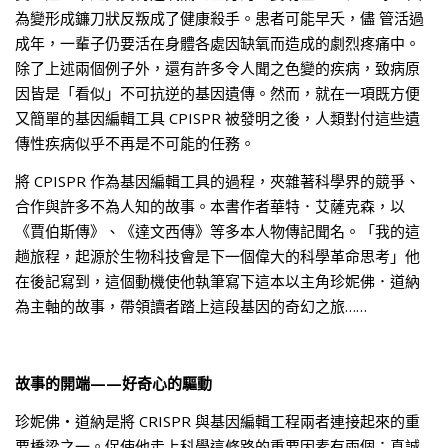
為變形成鐮刀狀反叛成了健康殺手。患者可能早夭，儘 管活過
成年，一輩子仍要活在身體各處因缺氧而造成的劇烈疼痛中。
除了上述兩個例子外，還有許多令人聞之色變的疾病，致病原
因皆是「看似」不可抗逆的基因遺傳。然而，就在一項既方便
又簡單的基因編輯工具 CPISPR 被發明之後，人類對付這些遺
傳性疾病似乎不再是不可能的任務。
將 CPISPR 作為基因編輯工具的過程，夾雜著科學界的競爭、
合作與許多不為人知的故事。本書作者華特．艾薩克森，以
《賈伯斯傳》、《達文西傳》等多本人物傳記聞名。「我的這
趟旅程，起源於生物科技會是下一個偉大的科學革命思考」他
在後記寫到，這個動機使他執筆寫下這本以主角珍妮佛．道納
為主軸的故事，帶領讀者踏上這段基因的奇幻之旅……
故事的開端——好奇心的驅動
珍妮佛‧道納是將 CRISPR 與基因編輯工程兩者連接起來的重
要橋梁之一。促使他走上科學這條路的重要因素有兩個：真誠