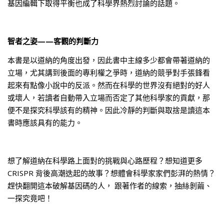
基因編輯下取得平衡也成了科學界熱烈討論的話題。
智者之姿——客觀的判斷力
本書是以道納的角度出發，因此書中主線多少都會帶著道納的
立場，尤其講到後面的專利權之爭時，道納的競爭對手張鋒看
起來有點像小說中的反派。然而在科學的世界沒有絕對的好人
或壞人，若讀者自動帶入立場而否定了其他科學家的貢獻，那
便不是探究科學該有的精神。因此冷靜的判斷與取捨是讀這本
書時應該具有的能力。
想了解道納在科學路上面對的挑戰與心路歷程？想知道更多
CRISPR 背後高潮迭起的故事？想體會科學家家們彭湃的熱情？
趕快翻開這本破解基因碼的人， 跟著作者的線索，抽絲剝繭、
一探究竟吧！