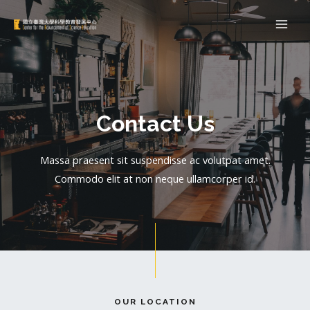
Contact Us
Massa praesent sit suspendisse ac volutpat amet.
Commodo elit at non neque ullamcorper id.
OUR LOCATION