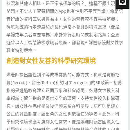
狀況和其他人相比，是正常或標準的嗎？」這種不應出現的
問題。不少人工智慧相關的App也有性別不平等爭議，像是語
音辨識的資料庫以男性為主，女性的聲音較不容易被辨識；
導航系統的行走速度和步長也通常不會針對特殊需求（像是
孕婦或年長者需要電梯）來計算行走時間或制定路線；亞馬
遜曾以人工智慧篩檢求職者履歷，卻發現AI篩選系統對女性求
職者特別嚴格。
創造對女性友善的科學研究環境
洪老師提出讓性別平等成為常態的可能方式，也就是實施招
募(Recruit)、留任(Retain)和認可(Recognize)的3R政策。招募
指的是透過教育建立正面形象和社會認同，鼓勵女性投入科
學領域；留任指的是提供安全的環境、支持女性投入科學研
究，讓女性在完成學業後仍願意留在科學界；認可則是建立
公正的評量制度，讓出色的女性也能擔任領導者。此外，科
學研究環境也應考慮到女性需求，像是澳洲阿德雷國際女性
科學家和工程師研討會，委託設計師設計適合女性的工程專