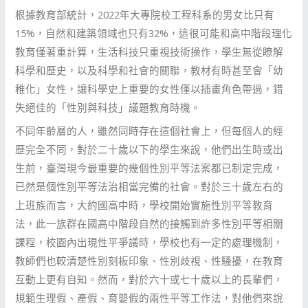
根據教育部統計，2022年大專院校工程科系的男女比只有
15%，自然和建築領域也只有32%，這很可能和高中階段理化
教育僅著重計算，生活科技只重視技術操作，學生無從瞭解
科學和歷史，以及科學和社會的關聯，教材有時甚至會「幼
稚化」女性，讓科學史上重要的女性僅以插畫角色帶過，錯
失絕佳的「性別與科技」議題教育時機。
不同年齡層的人，雖然同時存在這個社會上，但每個人的經
歷完全不同，對於二十歲以下的學生來說，他們出生時或出
生前，臺灣現今最重要的幾個性別平等法案都已制定完成，
已然是個性別平等法治相當完備的社會。對於三十歲左右的
上班族而言，大約國高中時，學校開始實施性別平等教育
法，此一族群在國高中階段自然的接觸到許多性別平等相關
課程，校園內出現性平爭議時，學校也有一定的處理機制，
教師們也較清楚性別刻板印象、性別歧視、性騷擾，在教育
互動上更有自知。然而，對於六十或七十歲以上的長輩們，
規範生理假、產假、育嬰假的兩性平等工作法，對他們來說