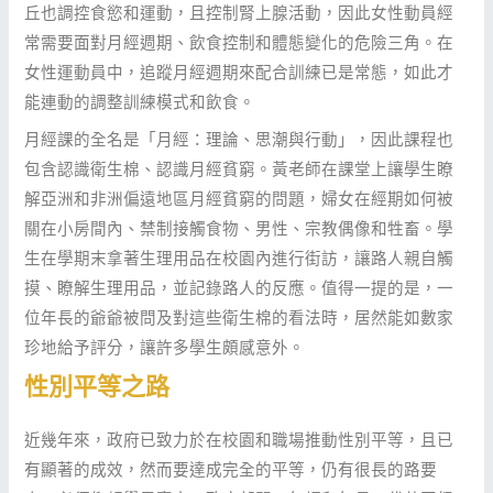
丘也調控食慾和運動，且控制腎上腺活動，因此女性動員經
常需要面對月經週期、飲食控制和體態變化的危險三角。在
女性運動員中，追蹤月經週期來配合訓練已是常態，如此才
能連動的調整訓練模式和飲食。
月經課的全名是「月經：理論、思潮與行動」，因此課程也
包含認識衛生棉、認識月經貧窮。黃老師在課堂上讓學生瞭
解亞洲和非洲偏遠地區月經貧窮的問題，婦女在經期如何被
關在小房間內、禁制接觸食物、男性、宗教偶像和牲畜。學
生在學期末拿著生理用品在校園內進行街訪，讓路人親自觸
摸、瞭解生理用品，並記錄路人的反應。值得一提的是，一
位年長的爺爺被問及對這些衛生棉的看法時，居然能如數家
珍地給予評分，讓許多學生頗感意外。
性別平等之路
近幾年來，政府已致力於在校園和職場推動性別平等，且已
有顯著的成效，然而要達成完全的平等，仍有很長的路要