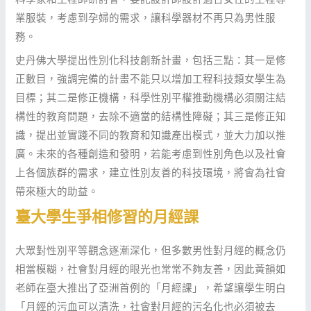
業服裝，考慮到孕婦的需求，讓科學器材不再只為男性服
務。
史丹佛大學提出性別化科技創新計畫，包括三點：其一是修
正數目，強調完備的計畫不能只以增加工程科技類女學生為
目標；其二是修正機構，科學性別平權推動機構必須關注結
構性的教育問題，去除不適當的結構性障礙；其三是修正知
識，提出並實踐不同的教育和知識產出模式，並大力加以推
廣。未來的各種創造和發明，若能考慮到性別角色以及社會
上各個族群的需求，建立性別友善的科技環境，將會為社會
帶來極大的助益。
臺大學生爭相修習的月經課
大眾對性別平等觀念逐漸深化，但多數男性對月經的概念仍
相當模糊，社會對月經的眼光也常常不夠友善，因此黃韻如
老師在臺大推出了亞洲首例的「月經課」，希望讓學生明白
「月經的污血可以清洗，社會對月經的污名化也必須被去