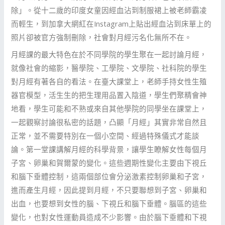
除」。從十二歲的印度女童因經血沾到制服裙上被老師霸凌
而輕生，到加拿大網紅在Instagram上貼出經血沾到床單上的
照片卻被官方強制刪除，社會對月經污名化無所不在。
月經課的最大特色在於不同學院的學生聚在一起討論月經，
就像社會的縮影，醫學院、工學院、文學院、社科院的學生
對月經有著各自的看法。在臺大課堂上，老師手持女性生殖
器官模型，活生生的把生理用品置入陰道，學生們聚精會神
地看，學生可能和不熟或來自其他學院的同學坐在課堂上，
一起觀察討論很私密的話題，凸顯「月經」其實非常自然且
正常，並不需要特別在一個小空間、經過特殊儀式才能談
論。第一堂課講解月經的科學背景，讓學生瞭解女性每個月
子宮、卵巢和賀爾蒙的變化。這些週期性變化主要由下視丘
和腦下垂體控制，這兩個部位會分泌激素控制卵巢和子宮，
進而產生月經，因此提到月經，不只要聯想到子宮、卵巢和
出血，也要想到女性的腦、下視丘和腦下垂體。腦區的這些
變化，也對女性運動員造成不少影響。由於腦下垂體和下視