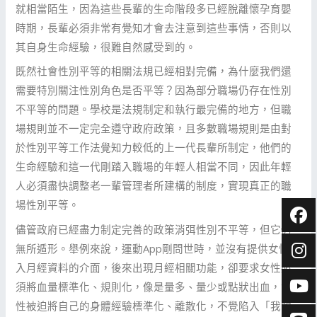
就相當陌生，因為這些長輩的生命階段多已經脫離懷孕育嬰
時期，長輩必須非常有覺知才會去注意到這些事情，否則以
其自身生命經驗，很難自然感受到的。
既然社會性別平等的相關法規已經相對完備，為什麼我們還
需要特別關注性別角色是否平等？因為部分職場仍存在性別
不平等的問題。學校是法規制定和執行最完備的地方，但職
場規則並不一定完全遵守政府政策，且多數職場規則是由對
於性別平等工作法覺知力較低的上一代長輩所制定，他們的
生命經驗和這一代剛踏入職場的年輕人相當不同，因此年輕
人必須盡快調整老一輩管理者所建構的制度，實現真正的職
場性別平等。
儘管政府已經盡力制定完善的政策消弭性別不平等，但它仍
無所遁形。舉例來說，運動App剛問世時，並沒有提供女性輸
入月經資料的介面，後來出現月經相關功能，卻要求女性必
須將血量標準化、規則化，像是量多、量少或點狀出血，女
性被迫將自己的身體經驗標準化、離散化，不覺陷入「我的