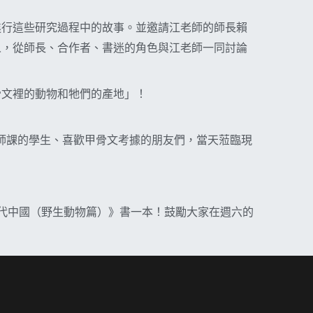
進行這些研究過程中的故事。並邀請江老師的師長賴
人，從師長、合作者、書迷的角色與江老師一同討論
骨文裡的動物和牠們的產地」！
老師課的學生、喜歡甲骨文考據的朋友們，當天蒞臨現
代中國（野生動物篇）》書一本！鼓勵大家在週六的