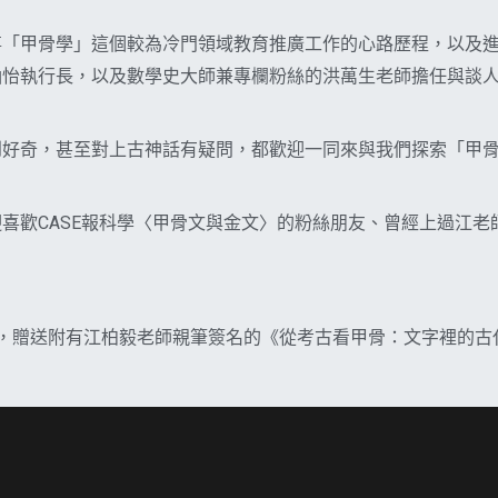
事「甲骨學」這個較為冷門領域教育推廣工作的心路歷程，以及
涵怡執行長，以及數學史大師兼專欄粉絲的洪萬生老師擔任與談
到好奇，甚至對上古神話有疑問，都歡迎一同來與我們探索「甲
喜歡CASE報科學〈甲骨文與金文〉的粉絲朋友、曾經上過江
，贈送附有江柏毅老師親筆簽名的《從考古看甲骨：文字裡的古