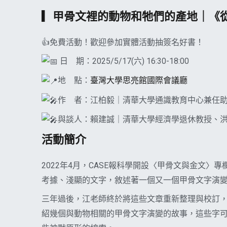
▎甲骨文裡的動物和牠們的產地｜《
👍免費活動！歡迎參加實體活動抽簽名好書！
日 期：2025/5/17(六) 16:30-18:00
地 點：
臺灣大學思亮館國際會議廳
作 者：江柏毅｜清華大學通識教育中心兼任
與談人：賴建誠｜清華大學經濟學退休教授、
活動簡介
2022年4月，CASE報科學開設〈甲骨文與金文
考據、淺顯的文字，敘述著一個又一個甲骨文字演
三年過後，江老師終於將這些文章重新整理與校訂
紹幾個與動物相關的甲骨文字演變的故事，這些字