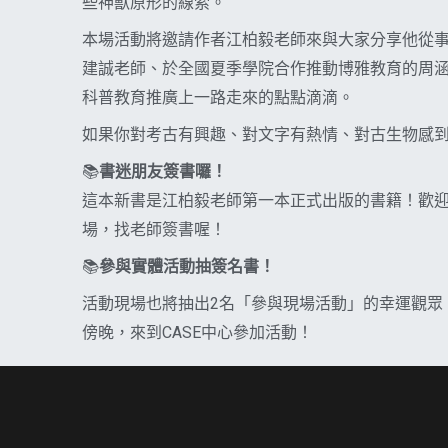
些神獸原形的線索。
本場活動將邀請作者江柏毅老師來與大家分享他從
建誠老師、於全國夏季學院合作推動博雅教育的周
科普教育推廣上一路走來的點點滴滴。
如果你對考古有興趣、對文字有熱情、對古生物感
📚
書迷朋友簽書囉！
這本新書是江柏毅老師第一本正式出版的書籍！歡迎
場，找老師簽書喔！
📚
參與實體活動抽簽名書！
活動現場也將抽出2名「參與現場活動」的幸運觀眾
傍晚，來到CASE中心參加活動！