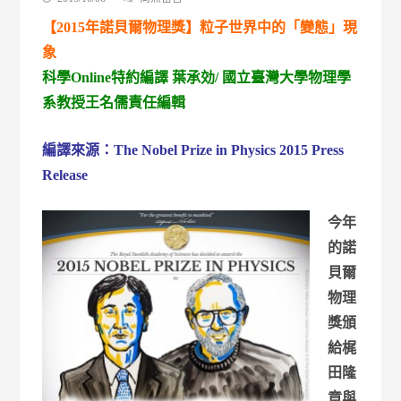
〈【2015
【2015年諾貝爾物理獎】粒子世界中的「變態」現
年
諾
象
貝
科學Online特約編譯 葉承効/ 國立臺灣大學物理學
爾
物
系教授王名儒責任編輯
理
獎】
粒
編譯來源：
The Nobel Prize in Physics 2015 Press
子
Release
世
界
中
今年
的
「變
的諾
態」
現
貝爾
象〉
物理
中
獎頒
給梶
田隆
章與