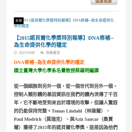
新聞
【2015諾貝爾化學獎特別報導】DNA修補─
為生命提供化學的穩定
在
2015/10/08
尚無留言
〈【2015
DNA修補─為生命提供化學的穩定
諾
貝
國立臺灣大學化學系名譽教授蔡蘊明編譯
爾
化
學
從一個細胞到另外一個，從一個世代到另外一個，
獎
控制人類形體的基因資訊在我們的體內流傳了千百
特
別
年，它不斷地受到來自於環境的攻擊，但讓人驚訝
報
的仍能保持完整。Tomas Lindahl（林達爾）、
導】
DNA
Paul Modrich（莫瑞克）、與Aziz Sancar（桑賈
修
補
爾）獲得了2015年的諾貝爾化學獎，這是因為他們
─