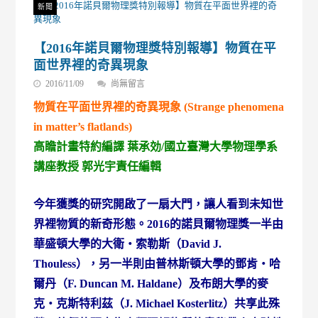
新聞
【2016年諾貝爾物理獎特別報導】物質在平
面世界裡的奇異現象
在
2016/11/09
尚無留言
〈【2016
物質在平面世界裡的奇異現象 (Strange phenomena
年
諾
in matter’s flatlands)
貝
高瞻計畫特約編譯 葉承効/國立臺灣大學物理學系
爾
物
講座教授 郭光宇責任編輯
理
獎
特
今年獲獎的研究開啟了一扇大門，讓人看到未知世
別
界裡物質的新奇形態。2016的諾貝爾物理獎一半由
報
導】
華盛頓大學的大衛・索勒斯（David J.
物
質
Thouless），另一半則由普林斯頓大學的鄧肯・哈
在
爾丹（F. Duncan M. Haldane）及布朗大學的麥
平
面
克・克斯特利茲（J. Michael Kosterlitz）共享此殊
世