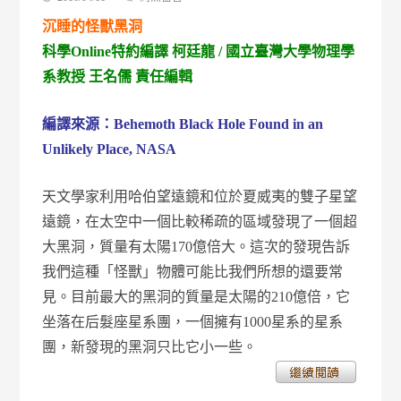
〈沉
沉睡的怪獸黑洞
睡
的
科學Online特約編譯 柯廷龍 / 國立臺灣大學物理學
怪
系教授 王名儒 責任編輯
獸
黑
洞：
編譯來源：
Behemoth Black Hole Found in an
臺
灣
Unlikely Place, NASA
旅
美
科
天文學家利用哈伯望遠鏡和位於夏威夷的雙子星望
學
遠鏡，在太空中一個比較稀疏的區域發現了一個超
家
馬
大黑洞，質量有太陽170億倍大。這次的發現告訴
中
我們這種「怪獸」物體可能比我們所想的還要常
珮
發
見。目前最大的黑洞的質量是太陽的210億倍，它
現
超
坐落在后髮座星系團，一個擁有1000星系的星系
大
團，新發現的黑洞只比它小一些。
黑
洞〉
中