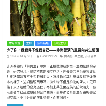
本月精選
生物
編輯精選
繽紛生態
少了你，我變得不像我自己——非洲薯蕷的重要內共生細菌
,
,
2026 年 04 月 30 日
CASE PRESS
共演化
共生菌
非洲薯蕷
非洲薯蕷的「葉共生」現象，正挑戰傳統對單一生物個體的定
義。研究發現，雖然植物能獨立存活，但失去共生菌會導致葉
片毛狀體發育不全與胞器消失，讓植物的葉片結構長得不像原
本的樣子。這項發現預示著，微生物不僅是植物的盟友，更直
接干預了組織的發育過程；再加上共生菌提供的防禦潛力，顯
示兩者早已超越單純的合作關係，而是從發育到生存策略都緊
密交織、不可分割的演化整體，而非個體。