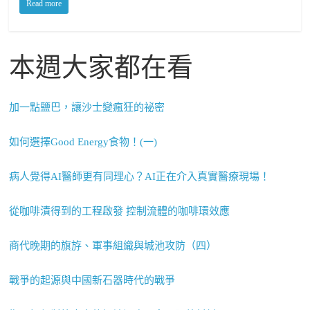
Read more
本週大家都在看
加一點鹽巴，讓沙士變瘋狂的祕密
如何選擇Good Energy食物！(一)
病人覺得AI醫師更有同理心？AI正在介入真實醫療現場！
從咖啡漬得到的工程啟發 控制流體的咖啡環效應
商代晚期的旗斿、軍事組織與城池攻防（四）
戰爭的起源與中國新石器時代的戰爭