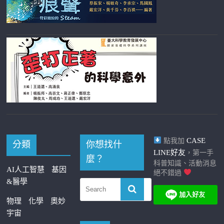
CASE
點我加
分類
你想找什
LINE好友
，第一手
麼？
科普知識、活動消息
AI人工智慧
基因
絕不錯過
&醫學
物理
化學
奧妙
宇宙