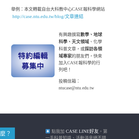
舉例：本文轉載自台大科教中心CASE報科學網站
http://case.ntu.edu.tw/blog/文章連結
有興趣撰寫
數學、地球
科學、天文領域
、化學
科普文章，或
採訪各領
域專家
的朋友們，快來
加入CASE報科學的行
列吧！
投稿信箱：
ntucase@ntu.edu.tw
CASE LINE好友
點我加
，第
麼？
一手科普知識、活動消息絕不錯