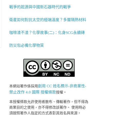
戰爭的起源與中國新石器時代的戰爭
衛星如何對抗太空的極端溫度？多層隔熱材料
咖啡渣不渣？化學故事(二)：化身SCG永續磚
防災包必備化學物質
創用 CC 姓名標示-非商業性-
本網站著作係採用
禁止改作 4.0 國際 授權條款
授權。
本授權條款允許使用者散布、傳輸著作，但不得為
商業目的之使用，亦不得修改該著作。 使用時必
須按照著作人指定的方式表彰其姓名與來源。