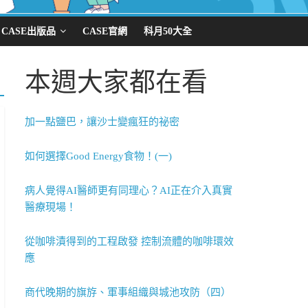
CASE出版品
CASE官網
科月50大全
本週大家都在看
加一點鹽巴，讓沙士變瘋狂的祕密
如何選擇Good Energy食物！(一)
病人覺得AI醫師更有同理心？AI正在介入真實
醫療現場！
從咖啡漬得到的工程啟發 控制流體的咖啡環效
應
商代晚期的旗斿、軍事組織與城池攻防（四）