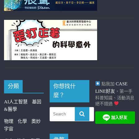
CASE
點我加
分類
你想找什
LINE好友
，第一手
麼？
科普知識、活動消息
AI人工智慧
基因
絕不錯過
&醫學
物理
化學
奧妙
宇宙