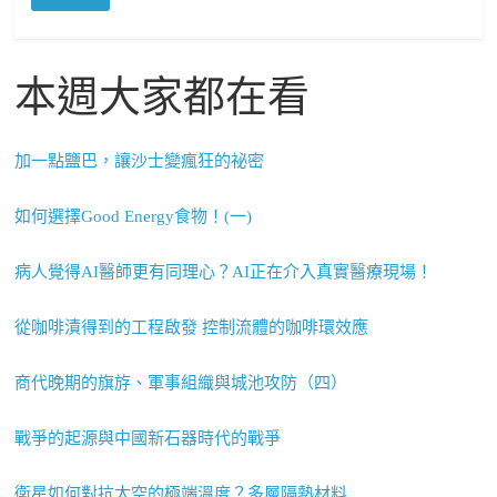
本週大家都在看
加一點鹽巴，讓沙士變瘋狂的祕密
如何選擇Good Energy食物！(一)
病人覺得AI醫師更有同理心？AI正在介入真實醫療現場！
從咖啡漬得到的工程啟發 控制流體的咖啡環效應
商代晚期的旗斿、軍事組織與城池攻防（四）
戰爭的起源與中國新石器時代的戰爭
衛星如何對抗太空的極端溫度？多層隔熱材料