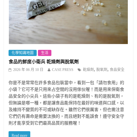
化學知識地圖
生活
食品的鮮度小衛兵 乾燥劑與脫氧劑
,
,
2026 年 06 月 10 日
CASE PRESS
乾燥劑
脫氧劑
食品安全
你是不是常常在許多食品包裝當中，看到一包「請勿食用」的
小袋？它可不是只用來占空間的沒用傢伙喔！而是用來保衛食
品安全的小尖兵。這些小袋子有的是乾燥劑、有的是脫氧劑，
但無論是哪一種，都是讓食品能保持在最好的味道與口感，以
及維持不變質的不可或缺存在。雖然它們很厲害，但也需注意
它們仍有壽命是需要汰換的，而且絕對不能誤食！遵守安全守
則才能享受到它們最高品質的服務喔！
Read more