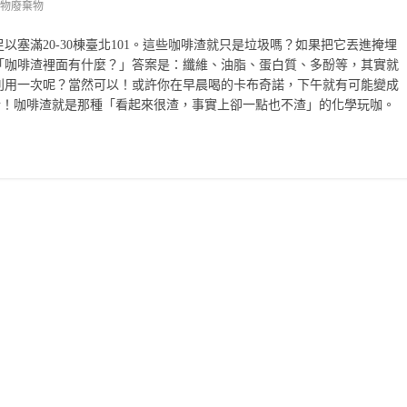
物廢棄物
塞滿20-30棟臺北101。這些咖啡渣就只是垃圾嗎？如果把它丟進掩埋
「咖啡渣裡面有什麼？」答案是：纖維、油脂、蛋白質、多酚等，其實就
利用一次呢？當然可以！或許你在早晨喝的卡布奇諾，下午就有可能變成
？沒錯！咖啡渣就是那種「看起來很渣，事實上卻一點也不渣」的化學玩咖。