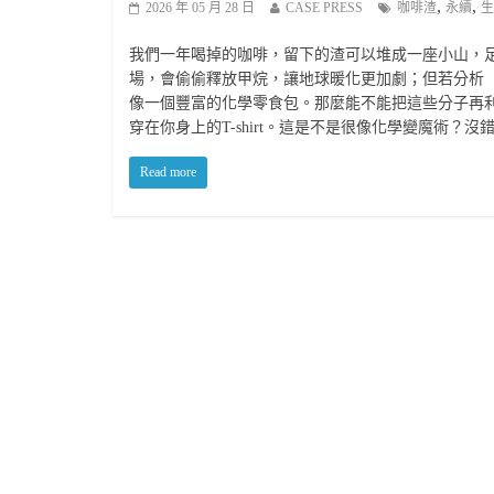
,
,
2026 年 05 月 28 日
CASE PRESS
咖啡渣
永續
生
我們一年喝掉的咖啡，留下的渣可以堆成一座小山，足以
場，會偷偷釋放甲烷，讓地球暖化更加劇；但若分析
像一個豐富的化學零食包。那麼能不能把這些分子再
穿在你身上的T-shirt。這是不是很像化學變魔術
Read more