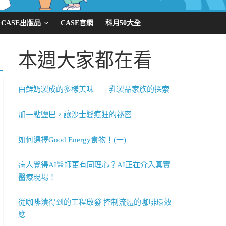
CASE出版品
CASE官網
科月50大全
本週大家都在看
由鮮奶製成的多樣美味——乳製品家族的探索
加一點鹽巴，讓沙士變瘋狂的祕密
如何選擇Good Energy食物！(一)
病人覺得AI醫師更有同理心？AI正在介入真實
醫療現場！
從咖啡漬得到的工程啟發 控制流體的咖啡環效
應