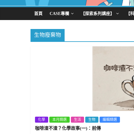
首頁
CASE專欄
【探索系列講座】
【
生物廢棄物
化學
本月精選
生活
生物
編輯精選
咖啡渣不渣？化學故事(一)：前傳