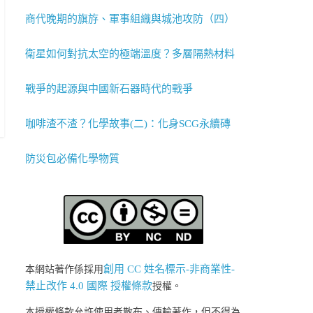
商代晚期的旗斿、軍事組織與城池攻防（四）
衛星如何對抗太空的極端溫度？多層隔熱材料
戰爭的起源與中國新石器時代的戰爭
咖啡渣不渣？化學故事(二)：化身SCG永續磚
防災包必備化學物質
創用 CC 姓名標示-非商業性-
本網站著作係採用
禁止改作 4.0 國際 授權條款
授權。
本授權條款允許使用者散布、傳輸著作，但不得為