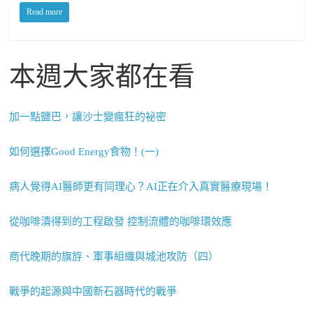
Read more
本週大家都在看
加一點鹽巴，讓沙士變瘋狂的祕密
如何選擇Good Energy食物！(一)
病人覺得AI醫師更有同理心？AI正在介入真實醫療現場！
從咖啡漬得到的工程啟發 控制流體的咖啡環效應
商代晚期的旗斿、軍事組織與城池攻防（四）
戰爭的起源與中國新石器時代的戰爭