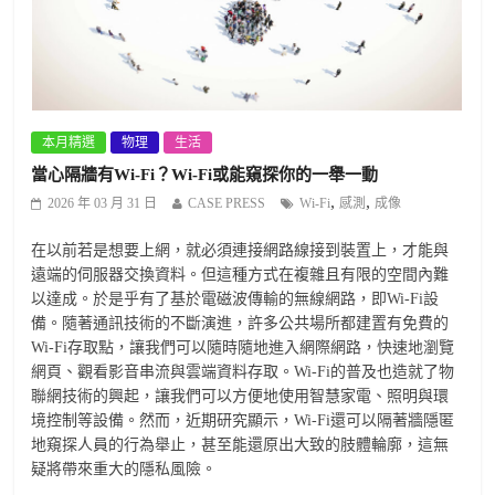
本月精選
物理
生活
當心隔牆有Wi-Fi？Wi-Fi或能窺探你的一舉一動
,
,
2026 年 03 月 31 日
CASE PRESS
Wi-Fi
感測
成像
在以前若是想要上網，就必須連接網路線接到裝置上，才能與
遠端的伺服器交換資料。但這種方式在複雜且有限的空間內難
以達成。於是乎有了基於電磁波傳輸的無線網路，即Wi-Fi設
備。隨著通訊技術的不斷演進，許多公共場所都建置有免費的
Wi-Fi存取點，讓我們可以隨時隨地進入網際網路，快速地瀏覽
網頁、觀看影音串流與雲端資料存取。Wi-Fi的普及也造就了物
聯網技術的興起，讓我們可以方便地使用智慧家電、照明與環
境控制等設備。然而，近期研究顯示，Wi-Fi還可以隔著牆隱匿
地窺探人員的行為舉止，甚至能還原出大致的肢體輪廓，這無
疑將帶來重大的隱私風險。