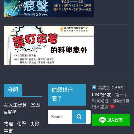
CASE
點我加
分類
你想找什
LINE好友
，第一手
麼？
科普知識、活動消息
AI人工智慧
基因
絕不錯過
&醫學
物理
化學
奧妙
宇宙