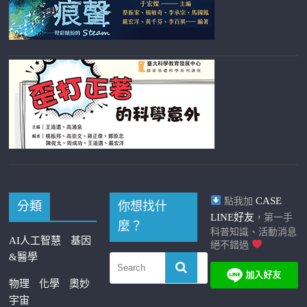
CASE
點我加
分類
你想找什
LINE好友
，第一手
麼？
科普知識、活動消息
AI人工智慧
基因
絕不錯過
&醫學
物理
化學
奧妙
宇宙