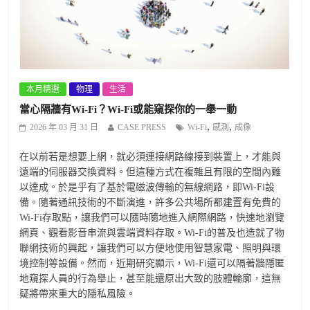
本月精選
物理
生活
當心隔牆有Wi-Fi？Wi-Fi或能窺探你的一舉一動
,
,
2026 年 03 月 31 日
CASE PRESS
Wi-Fi
感測
成像
在以前若是想要上網，就必須連接網路線接到裝置上，才能與
遠端的伺服器交換資料。但這種方式在複雜且有限的空間內難
以達成。於是乎有了基於電磁波傳輸的無線網路，即Wi-Fi設
備。隨著通訊技術的不斷演進，許多公共場所都建置有免費的
Wi-Fi存取點，讓我們可以隨時隨地進入網際網路，快速地瀏覽
網頁、觀看影音串流與雲端資料存取。Wi-Fi的普及也造就了物
聯網技術的興起，讓我們可以方便地使用智慧家電、照明與環
境控制等設備。然而，近期研究顯示，Wi-Fi還可以隔著牆隱匿
地窺探人員的行為舉止，甚至能還原出大致的肢體輪廓，這無
疑將帶來重大的隱私風險。