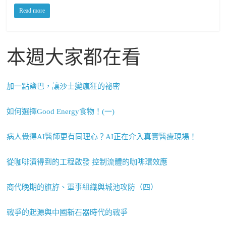
Read more
本週大家都在看
加一點鹽巴，讓沙士變瘋狂的祕密
如何選擇Good Energy食物！(一)
病人覺得AI醫師更有同理心？AI正在介入真實醫療現場！
從咖啡漬得到的工程啟發 控制流體的咖啡環效應
商代晚期的旗斿、軍事組織與城池攻防（四）
戰爭的起源與中國新石器時代的戰爭