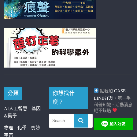
CASE
點我加
分類
你想找什
LINE好友
，第一手
麼？
科普知識、活動消息
AI人工智慧
基因
絕不錯過
&醫學
物理
化學
奧妙
宇宙