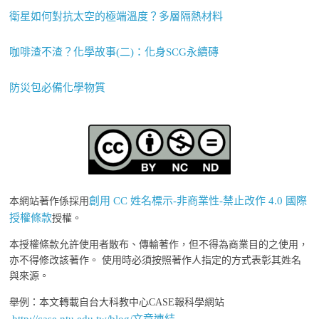
衛星如何對抗太空的極端溫度？多層隔熱材料
咖啡渣不渣？化學故事(二)：化身SCG永續磚
防災包必備化學物質
創用 CC 姓名標示-非商業性-禁止改作 4.0 國際
本網站著作係採用
授權條款
授權。
本授權條款允許使用者散布、傳輸著作，但不得為商業目的之使用，
亦不得修改該著作。 使用時必須按照著作人指定的方式表彰其姓名
與來源。
舉例：本文轉載自台大科教中心CASE報科學網站
http://case.ntu.edu.tw/blog/文章連結