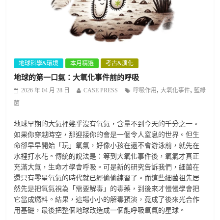
地球科學&環境
本月精選
考古&演化
地球的第一口氣：大氧化事件前的呼吸
,
,
2026 年 04 月 28 日
CASE PRESS
呼吸作用
大氧化事件
藍綠
菌
地球早期的大氣裡幾乎沒有氧氣，含量不到今天的千分之一。
如果你穿越時空，那迎接你的會是一個令人窒息的世界。但生
命卻早早開始「玩」氧氣，好像小孩在還不會游泳前，就先在
水裡打水花。傳統的說法是：等到大氧化事件後，氧氣才真正
充滿大氣，生命才學會呼吸。可是新的研究告訴我們，細菌在
還只有零星氧氣的時代就已經偷偷練習了。而這些細菌祖先居
然先是把氧氣視為「需要解毒」的毒藥，到後來才慢慢學會把
它當成燃料。結果，這場小小的解毒預演，竟成了後來光合作
用基礎，最後把整個地球改造成一個能呼吸氧氣的星球。