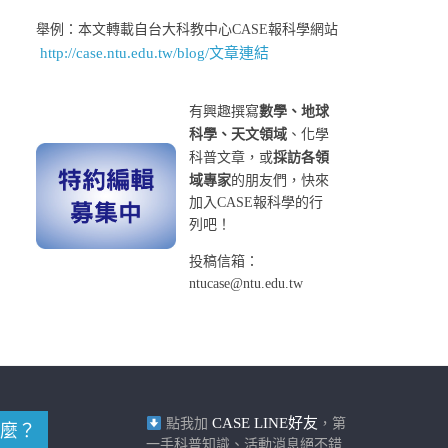
舉例：本文轉載自台大科教中心CASE報科學網站
http://case.ntu.edu.tw/blog/文章連結
有興趣撰寫
數學、地球
科學、天文領域
、化學
科普文章，或
採訪各領
域專家
的朋友們，快來
加入CASE報科學的行
列吧！
投稿信箱：
ntucase@ntu.edu.tw
CASE LINE好友
點我加
，第
麼？
一手科普知識、活動消息絕不錯