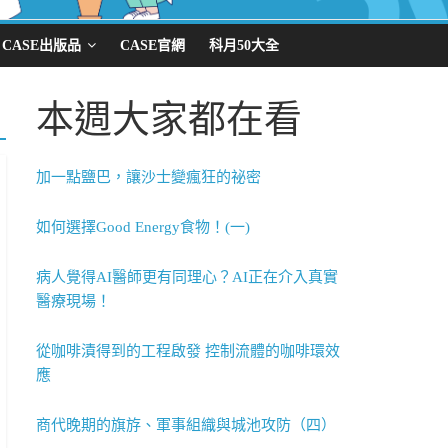
CASE出版品
CASE官網
科月50大全
本週大家都在看
加一點鹽巴，讓沙士變瘋狂的祕密
如何選擇Good Energy食物！(一)
病人覺得AI醫師更有同理心？AI正在介入真實
醫療現場！
從咖啡漬得到的工程啟發 控制流體的咖啡環效
應
商代晚期的旗斿、軍事組織與城池攻防（四）