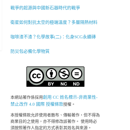
戰爭的起源與中國新石器時代的戰爭
衛星如何對抗太空的極端溫度？多層隔熱材料
咖啡渣不渣？化學故事(二)：化身SCG永續磚
防災包必備化學物質
創用 CC 姓名標示-非商業性-
本網站著作係採用
禁止改作 4.0 國際 授權條款
授權。
本授權條款允許使用者散布、傳輸著作，但不得為
商業目的之使用，亦不得修改該著作。 使用時必
須按照著作人指定的方式表彰其姓名與來源。