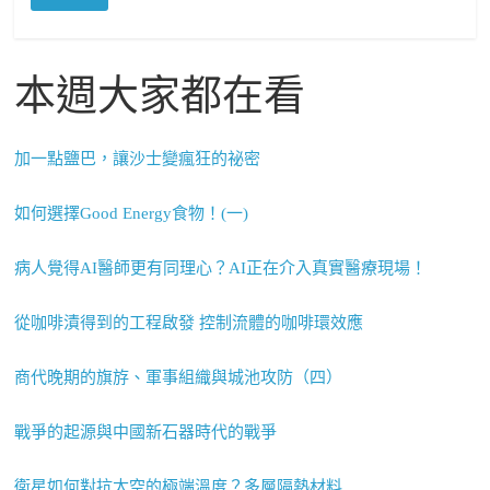
本週大家都在看
加一點鹽巴，讓沙士變瘋狂的祕密
如何選擇Good Energy食物！(一)
病人覺得AI醫師更有同理心？AI正在介入真實醫療現場！
從咖啡漬得到的工程啟發 控制流體的咖啡環效應
商代晚期的旗斿、軍事組織與城池攻防（四）
戰爭的起源與中國新石器時代的戰爭
衛星如何對抗太空的極端溫度？多層隔熱材料