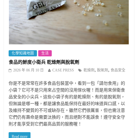
化學知識地圖
生活
食品的鮮度小衛兵 乾燥劑與脫氧劑
,
,
2026 年 06 月 10 日
CASE PRESS
乾燥劑
脫氧劑
食品安全
你是不是常常在許多食品包裝當中，看到一包「請勿食用」的
小袋？它可不是只用來占空間的沒用傢伙喔！而是用來保衛食
品安全的小尖兵。這些小袋子有的是乾燥劑、有的是脫氧劑，
但無論是哪一種，都是讓食品能保持在最好的味道與口感，以
及維持不變質的不可或缺存在。雖然它們很厲害，但也需注意
它們仍有壽命是需要汰換的，而且絕對不能誤食！遵守安全守
則才能享受到它們最高品質的服務喔！
Read more