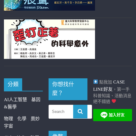
CASE
點我加
分類
你想找什
LINE好友
，第一手
麼？
科普知識、活動消息
AI人工智慧
基因
絕不錯過
&醫學
物理
化學
奧妙
宇宙