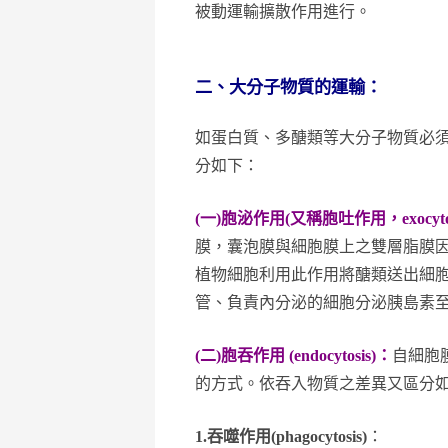
被動運輸擴散作用進行。
二、大分子物質的運輸：
如蛋白質、多醣類等大分子物質必須藉由
分如下：
(一)胞泌作用(又稱胞吐作用，exocytos
膜，囊泡膜與細胞膜上之雙層脂膜
植物細胞利用此作用將醣類送出細
管、負責內分泌的細胞分泌胰島素至血液
(二)胞吞作用 (endocytosis)：
自細胞
的方式。依吞入物質之差異又區分
1.
吞噬作用(phagocytosis)
：