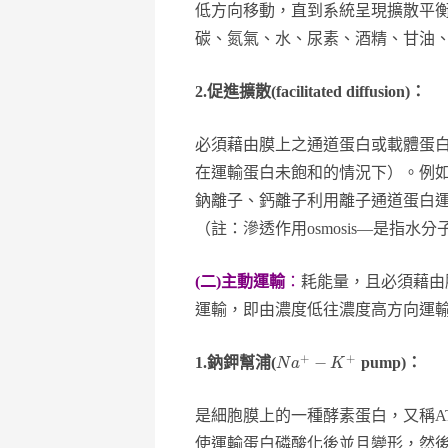
低方向移動，直到系統呈現擴散平
碳、氮氣、水、尿素、酒精、甘油、有機
2.
促進擴散(facilitated diffusion)：
必須藉由膜上之通道蛋白或載體蛋
在運輸蛋白未飽和的情況下）。例
鈉離子、鈣離子利用離子通道蛋白
（註：滲透作用osmosis—是指
(二)主動運輸
：
耗能量，且必須藉由
運輸，即由濃度低往濃度高方向運
+
+
−
1.
鈉鉀幫浦(
pump)：
N
a
K
是細胞膜上的一種酵素蛋白，又稱ATP磷酸水解
使運輸蛋白磷酸化後並且變形，然後