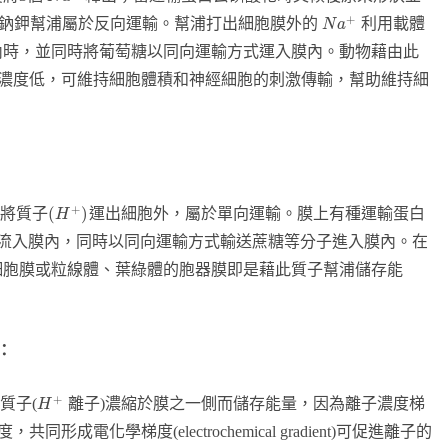
+
鈉鉀幫浦屬於反向運輸。幫浦打出細胞膜外的
利用載體
N
a
內時，並同時將葡萄糖以同向運輸方式運入膜內。動物藉由此
濃度低，可維持細胞體積和神經細胞的刺激傳輸，幫助維持細
+
(
)
P將質子
運出細胞外，屬於單向運輸。膜上有種運輸蛋白
H
流入膜內，同時以同向運輸方式輸送蔗糖等分子進入膜內。在
細胞膜或粒線體、葉綠體的胞器膜即是藉此質子幫浦儲存能
)：
+
質子(
離子)濃縮於膜之一側而儲存能量，因為離子濃度梯
H
成電化學梯度(electrochemical gradient)可促進離子的