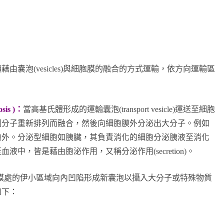
囊泡(vesicles)與細胞膜的融合的方式運輸，依方向運輸區
is )：
當高基氏體形成的運輸囊泡(transport vesicle)運送至細胞
因分子重新排列而融合，然後向細胞膜外分泌出大分子。例如
胞外。分泌型細胞如胰臟，其負責消化的細胞分泌胰液至消化
中，皆是藉由胞泌作用，又稱分泌作用(secretion)。
膜處的伊小區域向內凹陷形成新囊泡以攝入大分子或特殊物質
如下：