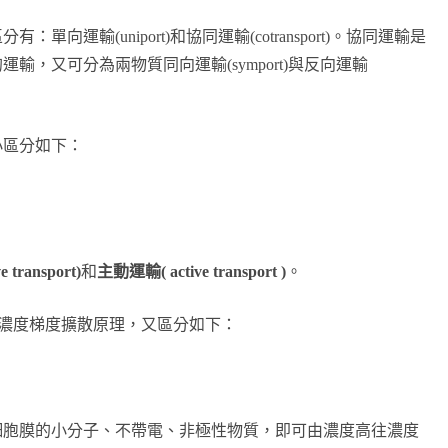
向運輸(uniport)和協同運輸(cotransport)。協同運輸是
輸，又可分為兩物質同向運輸(symport)與反向運輸
小區分如下：
transport)
和
主動運輸( active transport )
。
濃度梯度擴散原理，又區分如下：
細胞膜的小分子、不帶電、非極性物質，即可由濃度高往濃度