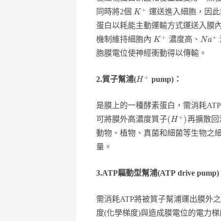
+
同時將2個
運送進入細胞，因此
K
蛋白以耗能主動運輸方式運送入膜
+
+
機制維持細胞內
濃度高、
K
N
a
胞膜電位使神經衝動得以傳輸。
+
2.
質子幫浦(
pump)：
H
是膜上的一種酵素蛋白，需消耗AT
+
(
)
可將膜外高濃度質子
再擴散回
H
動物、植物、真菌和細菌等生物之
量。
3.ATP
驅動型幫浦(ATP drive pump
需消耗ATP將被質子幫浦運出膜外之
度(化學梯度)與造成膜電位的電力梯度，共同形