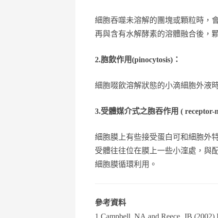
細胞吞噬未溶解的團塊或顆粒時，會先伸
再與含有水解酵素的溶體融合後，
2.
胞飲作用(pinocytosis)：
細胞啜飲溶解狀態的小滴細胞外液
3.
受體媒介式之胞吞作用 ( receptor-media
細胞膜上有些接受蛋白可和細胞外特定的
受體往往位在膜上一些小漥處，與
細胞膜循環利用。
參考資料
1.Campbell, NA and Reece, JB (2002) B