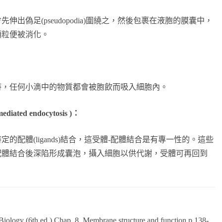
出偽足(pseudopodia)圍繞之，然後包裹在液胞的膜囊中，
顆粒便被消化。
時，任何小滴中的物質都會被胞飲而吸入細胞內。
ted endocytosis )：
配體(ligands)結合，這受體-配體結合是有專一性的。這些
配體結合後深陷形成囊泡，攝入細胞以供代謝，受體可再回到
iology (6th.ed.) Chap. 8. Membrane structure and function p.138-