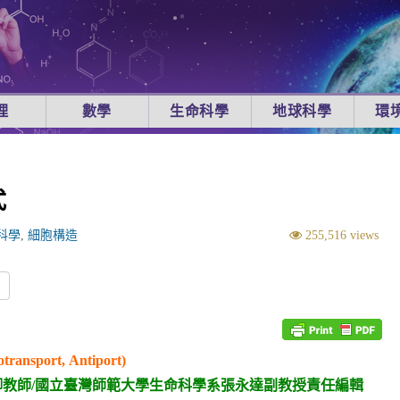
理
數學
生命科學
地球科學
環
式
科學
,
細胞構造
255,516 views
re
sport, Antiport)
教師/國立臺灣師範大學生命科學系張永達副教授責任編輯