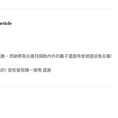
rticle
散，而鈉鉀泵在維持細胞內外的離子濃度時會順道送進去囉?
的? 是和葡萄糖一樣嗎 感謝