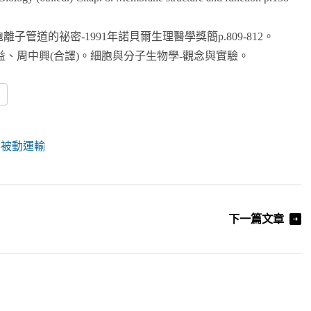
開細胞離子管道的祕密-1991年諾貝爾生理醫學獎簡p.809-812。
珍琦、呂長益、周中興(合譯)。細胞與分子生物學-觀念與實驗。
re
,
被動運輸
下一篇文章