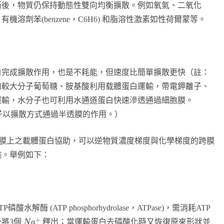
衡後，物質仍保持動態性雙向均衡擴散。例如氧氣、二氧化
溶劑苯(benzene，C6H6) 和脂溶性激素如性荷爾蒙等。
白完成擴散作用，也是不耗能，但速度比簡單擴散更快（註：
如較大分子葡萄糖、胺基酸利用载體蛋白運輸，帶電鉀離子、
運輸，水分子也可利用水通道蛋白快速滲透通過細胞膜。
水分子以擴散方式通過半透膜的作用。）
膜上之載體蛋白協助，可以逆物質濃度梯度與化學梯度的跨膜
輸。舉例如下：
酶 (ATP phosphorhydrolase，ATPase)，需消耗ATP
+
將3個
釋出；當運輸蛋白去磷酸化時又恢復原來形狀並
N
a