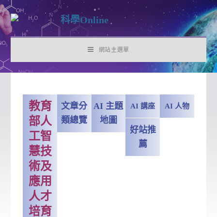
網站主選單
教育
文章分
AI 主題
AI 講座
AI 人物
部人
類總覽
地圖
好站推
工智
薦
慧技
術及
應用
人才
培育